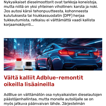
Nykyaikaiset dieselmoottorit ovat tarkkoja koneistoja,
mutta niillä on yksi yhteinen vihollinen: karsta ja noki.
Jos autosi kärsii tehonpuutteesta, kohonneesta
kulutuksesta tai hiukkassuodatin (DPF) herjaa
tukkeutumista, ratkaisu ei välttämättä vaadi kallista
korjaamokäynti...
Vältä kalliit Adblue-remontit
oikeilla lisäaineilla
AdBlue on välttämätön osa nykyaikaisten dieselautojen
päästöjenhallintaa, mutta monelle autoilijalle se on
myös jatkuva päänvaivan lähde. Järjestelmän