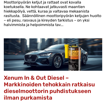
Moottoripyörän ketjut ja rattaat ovat kovalla
koetuksella. Ne kohtaavat jatkuvasti maantien
hiekkapölyä, vettä, kuraa ja valtavaa mekaanista
rasitusta. Säännöllinen moottoripyörän ketjujen huolto
– eli pesu, rasvaus ja kireyden tarkistus – on yksi
halvimmista ja helpoimmista tav...
Xenum In & Out Diesel –
Markkinoiden tehokkain ratkaisu
dieselmoottorin puhdistukseen
ilman purkamista