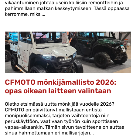
vikaantuminen johtaa usein kalliisiin remontteihin ja
pahimmillaan matkan keskeytymiseen. Tässä oppaassa
kerromme, miksi...
CFMOTO mönkijämallisto 2026:
opas oikean laitteen valintaan
Oletko etsimässä uutta mönkijää vuodelle 2026?
CFMOTO on päivittänyt mallistoaan entistä
monipuolisemmaksi, tarjoten vaihtoehtoja niin
peruskäyttöön, vaativaan työhön kuin sporttiseen
vapaa-aikaankin. Tämän sivun tavoitteena on auttaa
sinua hahmottamaan eri mallisarjojen...