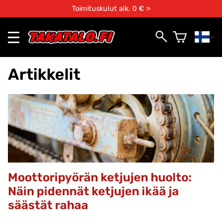
Toimituskulut alk. 0 € »
Artikkelit
Moottoripyörän ketjujen huolto:
Näin pidennät ketjujen ikää ja
säästät rahaa