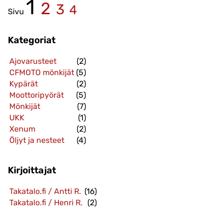
1
2
3
4
Sivu
Kategoriat
Ajovarusteet
(2)
CFMOTO mönkijät
(5)
Kypärät
(2)
Moottoripyörät
(5)
Mönkijät
(7)
UKK
(1)
Xenum
(2)
Öljyt ja nesteet
(4)
Kirjoittajat
Takatalo.fi / Antti R.
(16)
Takatalo.fi / Henri R.
(2)