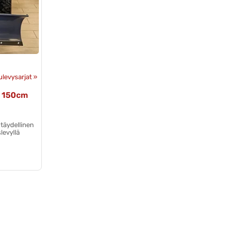
levysarjat
‪»
5 150cm
äydellinen
levyllä