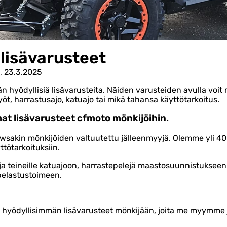
lisävarusteet
, 23.3.2025
n hyödyllisiä lisävarusteita. Näiden varusteiden avulla v
yöt, harrastusajo, katuajo tai mikä tahansa käyttötarkoitus.
mat lisävarusteet cfmoto mönkijöihin.
wsakin mönkijöiden valtuutettu jälleenmyyjä. Olemme yli 4
ttötarkoituksiin.
ja teineille katuajoon, harrastepelejä maastosuunnistukseen
pelastustoimeen.
ös hyödyllisimmän lisävarusteet mönkijään, joita me myymm