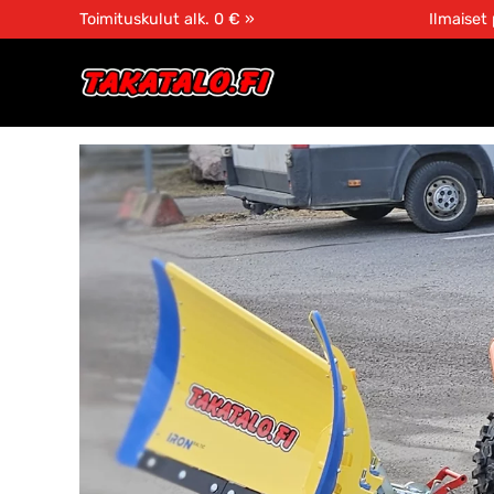
Toimituskulut alk. 0 € »
Ilmaiset