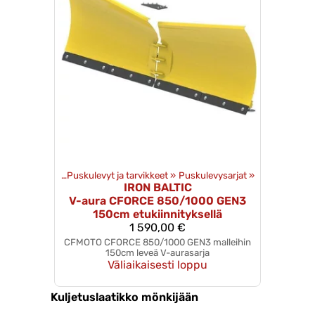
 lisävarusteet
‪»
Puskulevyt ja tarvikkeet
‪»
Puskulevysarjat
‪»
IRON BALTIC
V-aura CFORCE 850/1000 GEN3
150cm etukiinnityksellä
1 590,00 €
CFMOTO CFORCE 850/1000 GEN3 malleihin
150cm leveä V-aurasarja
Väliaikaisesti loppu
Kuljetuslaatikko mönkijään