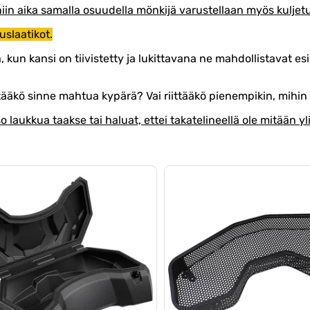
niin aika samalla osuudella mönkijä varustellaan myös kuljet
uslaatikot.
, kun kansi on tiivistetty ja lukittavana ne mahdollistavat e
tääkö sinne mahtua kypärä? Vai riittääkö pienempikin, mihin
o laukkua taakse tai haluat, ettei takatelineellä ole mitään y