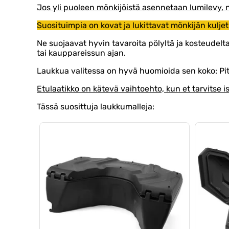
Jos yli puoleen mönkijöistä asennetaan lumilevy, 
Suosituimpia on kovat ja lukittavat mönkijän kuljet
Ne suojaavat hyvin tavaroita pölyltä ja kosteudelta
tai kauppareissun ajan.
Laukkua valitessa on hyvä huomioida sen koko: Pi
Etulaatikko on kätevä vaihtoehto, kun et tarvitse is
Tässä suosittuja laukkumalleja: