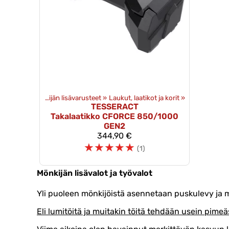
arusteet
‪»
Mönkijän lisävarusteet
‪»
Laukut, laatikot ja korit
‪»
TESSERACT
Takalaatikko CFORCE 850/1000
GEN2
344,90 €
☆
☆
☆
☆
☆
(1)
Mönkijän lisävalot ja työvalot
Yli puoleen mönkijöistä asennetaan puskulevy ja
Eli lumitöitä ja muitakin töitä tehdään usein pim