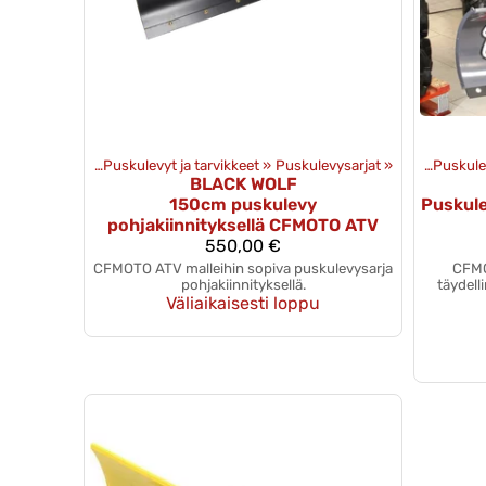
 lisävarusteet
‪»
Tuotteet
Puskulevyt ja tarvikkeet
‪»
Lisävarusteet
‪»
‪»
Mönkijän lisävarusteet
Puskulevysarjat
‪»
‪»
Tuotteet
Puskulev
BLACK WOLF
150cm puskulevy
Puskul
pohjakiinnityksellä CFMOTO ATV
550,00 €
CFMOTO ATV malleihin sopiva puskulevysarja
CFMO
pohjakiinnityksellä.
täydell
Väliaikaisesti loppu