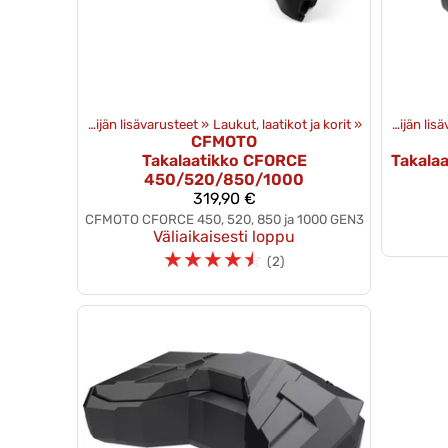
arusteet
‪»
Mönkijän lisävarusteet
‪»
Tuotteet
Laukut, laatikot ja korit
‪»
Lisävarusteet
‪»
‪»
Mönkijän l
CFMOTO
Takalaatikko CFORCE
Takala
450/520/850/1000
319,90 €
CFMOTO CFORCE 450, 520, 850 ja 1000 GEN3
Väliaikaisesti loppu
☆
☆
☆
☆
☆
(2)