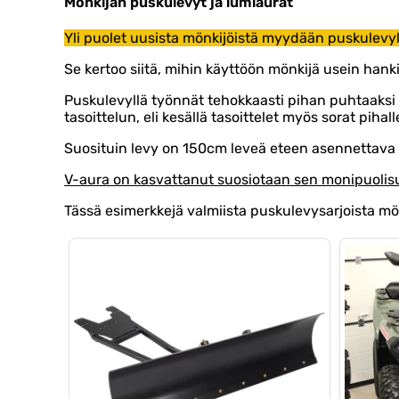
Mönkijän puskulevyt ja lumiaurat
Yli puolet uusista mönkijöistä myydään puskulevyl
Se kertoo siitä, mihin käyttöön mönkijä usein hankit
Puskulevyllä työnnät tehokkaasti pihan puhtaaksi
tasoittelun, eli kesällä tasoittelet myös sorat pihall
Suosituin levy on 150cm leveä eteen asennettava 
V-aura on kasvattanut suosiotaan sen monipuolisuu
Tässä esimerkkejä valmiista puskulevysarjoista mön