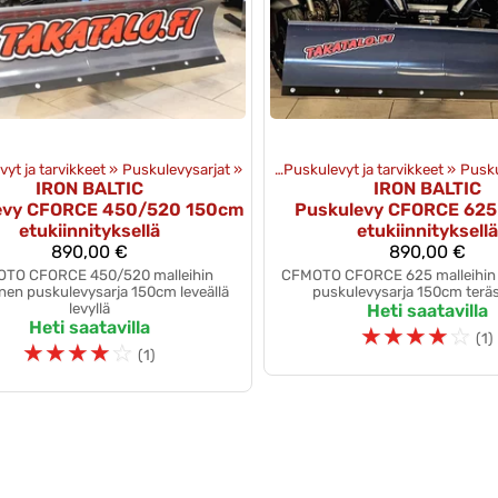
yt ja tarvikkeet
‪»
Lisävarusteet
‪»
‪»
Mönkijän lisävarusteet
Puskulevysarjat
‪»
‪»
Puskulevyt ja tarvikkeet
‪»
Pusku
IRON BALTIC
IRON BALTIC
evy CFORCE 450/520 150cm
Puskulevy CFORCE 62
etukiinnityksellä
etukiinnityksellä
890,00 €
890,00 €
TO CFORCE 450/520 malleihin
CFMOTO CFORCE 625 malleihin t
inen puskulevysarja 150cm leveällä
puskulevysarja 150cm teräs
levyllä
Heti saatavilla
Heti saatavilla
☆
☆
☆
☆
☆
(1)
☆
☆
☆
☆
☆
(1)