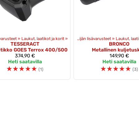
isävarusteet
‪»
Tuotteet
Laukut, laatikot ja korit
‪»
Lisävarusteet
‪»
‪»
Mönkijän lisävarusteet
‪»
Laukut, laati
TESSERACT
BRONCO
atikko GOES Terrox 400/500
Metallinen kuljetus
374,90 €
149,90 €
Heti saatavilla
Heti saatavilla
☆
☆
☆
☆
☆
☆
☆
☆
☆
☆
(1)
(3)