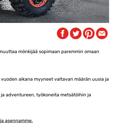
oit muuttaa mönkijää sopimaan paremmin omaan
0 vuoden aikana myyneet valtavan määrän uusia ja
 ja adventureen, työkoneita metsätöihin ja
e ja asennamme.