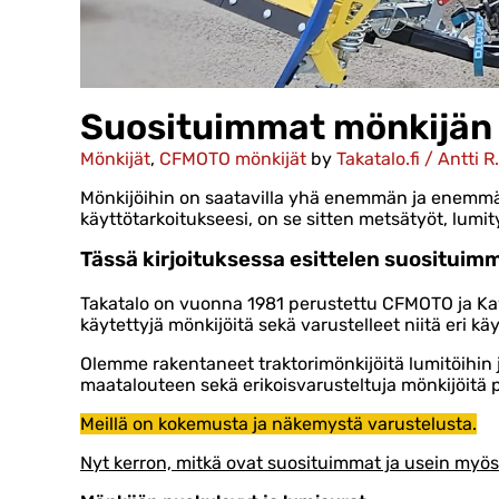
Suosituimmat mönkijän 
Mönkijät
,
CFMOTO mönkijät
by
Takatalo.fi / Antti R.
Mönkijöihin on saatavilla yhä enemmän ja enemmä
käyttötarkoitukseesi, on se sitten metsätyöt, lumit
Tässä kirjoituksessa esittelen suosituim
Takatalo on vuonna 1981 perustettu CFMOTO ja Ka
käytettyjä mönkijöitä sekä varustelleet niitä eri käy
Olemme rakentaneet traktorimönkijöitä lumitöihin 
maatalouteen sekä erikoisvarusteltuja mönkijöitä 
Meillä on kokemusta ja näkemystä varustelusta.
Nyt kerron, mitkä ovat suosituimmat ja usein my