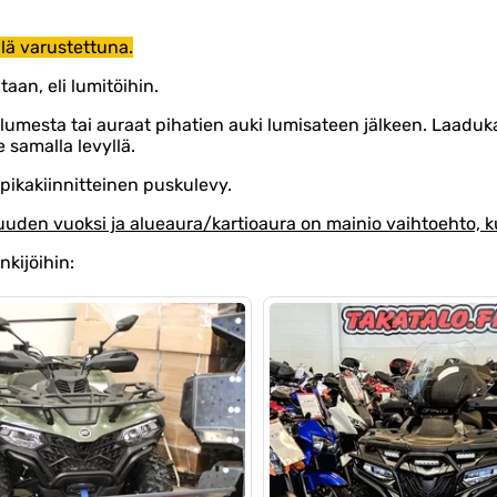
lä varustettuna.
aan, eli lumitöihin.
 lumesta tai auraat pihatien auki lumisateen jälkeen. Laad
e samalla levyllä.
pikakiinnitteinen puskulevy.
den vuoksi ja alueaura/kartioaura on mainio vaihtoehto, ku
kijöihin: