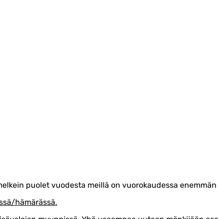
 melkein puolet vuodesta meillä on vuorokaudessa enemmän 
eässä/hämärässä.