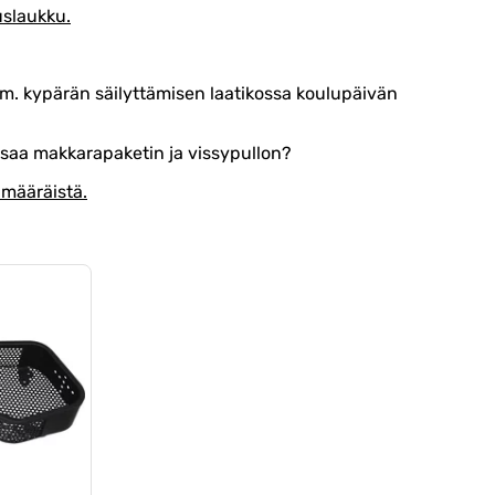
uslaukku.
sim. kypärän säilyttämisen laatikossa koulupäivän
 saa makkarapaketin ja vissypullon?
limääräistä.