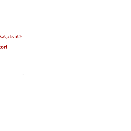
kot ja korit
‪»
kori