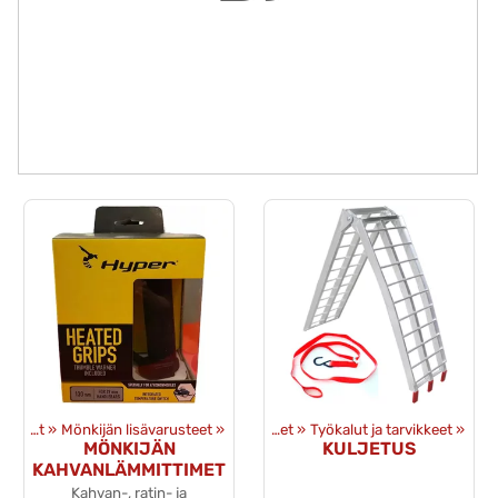
Lisävarusteet
‪»
Mönkijän lisävarusteet
‪»
Tuotteet
‪»
Työkalut ja tarvikkeet
‪»
MÖNKIJÄN
KULJETUS
KAHVANLÄMMITTIMET
Kahvan-, ratin- ja