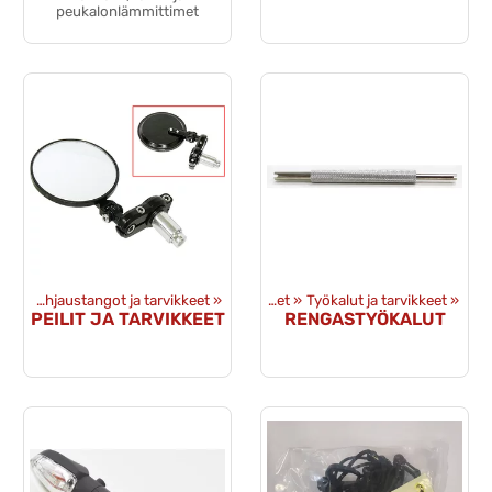
peukalonlämmittimet
sat
‪»
Ohjaustangot ja tarvikkeet
‪»
Tuotteet
‪»
Työkalut ja tarvikkeet
‪»
PEILIT JA TARVIKKEET
RENGASTYÖKALUT