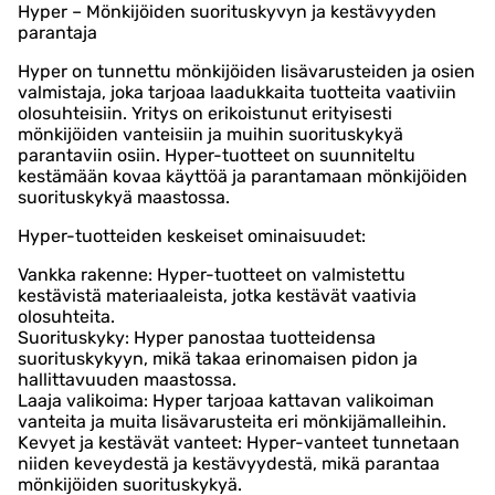
Hyper – Mönkijöiden suorituskyvyn ja kestävyyden
parantaja
Hyper on tunnettu mönkijöiden lisävarusteiden ja osien
valmistaja, joka tarjoaa laadukkaita tuotteita vaativiin
olosuhteisiin. Yritys on erikoistunut erityisesti
mönkijöiden vanteisiin ja muihin suorituskykyä
parantaviin osiin. Hyper-tuotteet on suunniteltu
kestämään kovaa käyttöä ja parantamaan mönkijöiden
suorituskykyä maastossa.
Hyper-tuotteiden keskeiset ominaisuudet:
Vankka rakenne: Hyper-tuotteet on valmistettu
kestävistä materiaaleista, jotka kestävät vaativia
olosuhteita.
Suorituskyky: Hyper panostaa tuotteidensa
suorituskykyyn, mikä takaa erinomaisen pidon ja
hallittavuuden maastossa.
Laaja valikoima: Hyper tarjoaa kattavan valikoiman
vanteita ja muita lisävarusteita eri mönkijämalleihin.
Kevyet ja kestävät vanteet: Hyper-vanteet tunnetaan
niiden keveydestä ja kestävyydestä, mikä parantaa
mönkijöiden suorituskykyä.