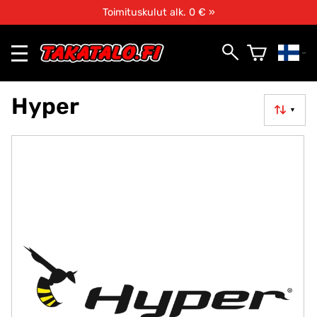
Toimituskulut alk. 0 € »
Hyper
▼