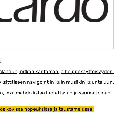
a.
nenlaadun, pitkän kantaman ja helppokäyttöisyyden.
 yksittäiseen navigointiin kuin musiikin kuunteluun.
an, joka mahdollistaa luotettavan ja saumattoman
ös kovissa nopeuksissa ja taustamelussa.