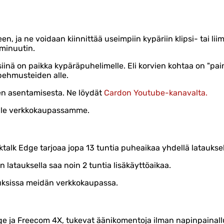
 ja ne voidaan kiinnittää useimpiin kypäriin klipsi- tai liim
 minuutin.
iinä on paikka kypäräpuhelimelle. Eli korvien kohtaa on "pain
 pehmusteiden alle.
n asentamisesta. Ne löydät
Cardon Youtube-kanavalta.
ille verkkokaupassamme.
ktalk Edge tarjoaa jopa 13 tuntia puheaikaa yhdellä latauksel
 latauksella saa noin 2 tuntia lisäkäyttöaikaa.
auksissa meidän verkkokaupassa.
e ja Freecom 4X, tukevat äänikomentoja ilman napinpainalluk