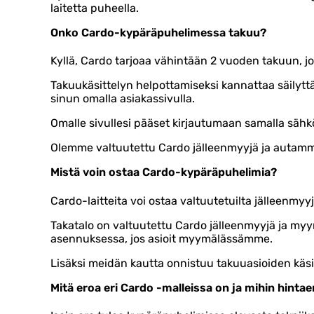
laitetta puheella.
Onko Cardo-kypäräpuhelimessa takuu?
Kyllä, Cardo tarjoaa vähintään 2 vuoden takuun, jo
Takuukäsittelyn helpottamiseksi kannattaa säilytt
sinun omalla asiakassivulla.
Omalle sivullesi pääset kirjautumaan samalla sähkö
Olemme valtuutettu Cardo jälleenmyyjä ja autamm
Mistä voin ostaa Cardo-kypäräpuhelimia?
Cardo-laitteita voi ostaa valtuutetuilta jälleenmyy
Takatalo on valtuutettu Cardo jälleenmyyjä ja 
asennuksessa, jos asioit myymälässämme.
Lisäksi meidän kautta onnistuu takuuasioiden käsi
Mitä eroa eri Cardo -malleissa on ja mihin hinta