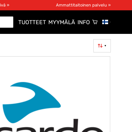
ivä »
Ammattitaitoinen palvelu »
TUOTTEET
MYYMÄLÄ
INFO
▼