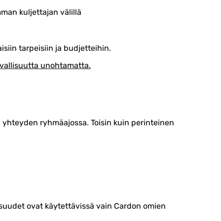
an kuljettajan välillä
siin tarpeisiin ja budjetteihin.
vallisuutta unohtamatta.
 yhteyden ryhmäajossa. Toisin kuin perinteinen
isuudet ovat käytettävissä vain Cardon omien