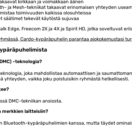
akaavat kirkkaan ja voimakkaan äänen
oth- ja Mesh-tekniikat takaavat erinomaisen yhteyden useamm
rmistaa toimivuuden kaikissa olosuhteissa
et säätimet tekevät käytöstä sujuvaa
lk Edge, Freecom 2X ja 4X ja Spirit HD, jotka soveltuvat erilai
ryhmässä, Cardo-kypäräpuhelin parantaa ajokokemustasi tur
kypäräpuhelimista
DMC) -teknologia?
teknologia, joka mahdollistaa automaattisen ja saumattoman
 yhteyden, vaikka joku poistuisikin ryhmästä hetkellisesti.
kee?
ssä DMC-tekniikan ansiosta.
erkkien laitteisiin?
ien Bluetooth-kypäräpuhelimien kanssa, mutta täydet omina