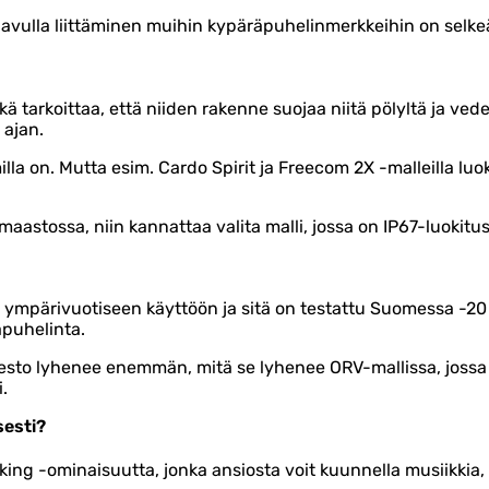
avulla liittäminen muihin kypäräpuhelinmerkkeihin on selke
ikä tarkoittaa, että niiden rakenne suojaa niitä pölyltä ja vede
 ajan.
illa on. Mutta esim. Cardo Spirit ja Freecom 2X -malleilla luo
aastossa, niin kannattaa valita malli, jossa on IP67-luokitus.
u ympärivuotiseen käyttöön ja sitä on testattu Suomessa -2
äpuhelinta.
sto lyhenee enemmän, mitä se lyhenee ORV-mallissa, jossa m
.
sesti?
sking -ominaisuutta, jonka ansiosta voit kuunnella musiikkia,