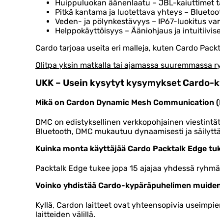
Huippuluokan äänenlaatu – JBL-kaiuttimet t
Pitkä kantama ja luotettava yhteys – Blueto
Veden- ja pölynkestävyys – IP67-luokitus va
Helppokäyttöisyys – Ääniohjaus ja intuitiivis
Cardo tarjoaa useita eri malleja, kuten Cardo Packta
Olitpa yksin matkalla tai ajamassa suuremmassa 
UKK – Usein kysytyt kysymykset Cardo-
Mikä on Cardon Dynamic Mesh Communication (
DMC on edistyksellinen verkkopohjainen viestintä
Bluetooth, DMC mukautuu dynaamisesti ja säilyttää
Kuinka monta käyttäjää Cardo Packtalk Edge tu
Packtalk Edge tukee jopa 15 ajajaa yhdessä ryhmä
Voinko yhdistää Cardo-kypäräpuhelimen muiden m
Kyllä, Cardon laitteet ovat yhteensopivia useimp
laitteiden välillä.