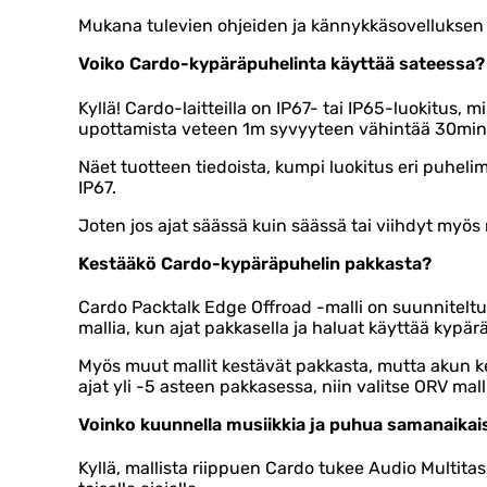
Mukana tulevien ohjeiden ja kännykkäsovelluksen 
Voiko Cardo-kypäräpuhelinta käyttää sateessa?
Kyllä! Cardo-laitteilla on IP67- tai IP65-luokitus, m
upottamista veteen 1m syvyyteen vähintää 30min
Näet tuotteen tiedoista, kumpi luokitus eri puhelim
IP67.
Joten jos ajat säässä kuin säässä tai viihdyt myös m
Kestääkö Cardo-kypäräpuhelin pakkasta?
Cardo Packtalk Edge Offroad -malli on suunnitelt
mallia, kun ajat pakkasella ja haluat käyttää kypär
Myös muut mallit kestävät pakkasta, mutta akun ke
ajat yli -5 asteen pakkasessa, niin valitse ORV malli
Voinko kuunnella musiikkia ja puhua samanaikai
Kyllä, mallista riippuen Cardo tukee Audio Multita