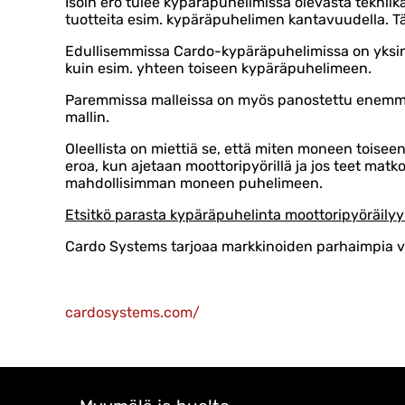
Isoin ero tulee kypäräpuhelimissa olevasta tekniik
tuotteita esim. kypäräpuhelimen kantavuudella. Täs
Edullisemmissa Cardo-kypäräpuhelimissa on yksinke
kuin esim. yhteen toiseen kypäräpuhelimeen.
Paremmissa malleissa on myös panostettu enemmän
mallin.
Oleellista on miettiä se, että miten moneen toise
eroa, kun ajetaan moottoripyörillä ja jos teet ma
mahdollisimman moneen puhelimeen.
Etsitkö parasta kypäräpuhelinta moottoripyöräily
Cardo Systems tarjoaa markkinoiden parhaimpia vi
cardosystems.com/