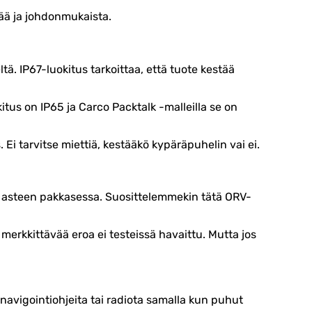
ää ja johdonmukaista.
ltä. IP67-luokitus tarkoittaa, että tuote kestää
kitus on IP65 ja Carco Packtalk -malleilla se on
 Ei tarvitse miettiä, kestääkö kypäräpuhelin vai ei.
0 asteen pakkasessa. Suosittelemmekin tätä ORV-
erkkittävää eroa ei testeissä havaittu. Mutta jos
 navigointiohjeita tai radiota samalla kun puhut