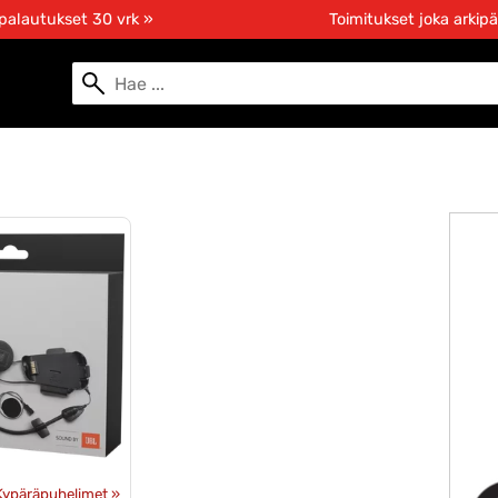
 palautukset 30 vrk »
Toimitukset joka arkipä
Kypäräpuhelimet
‪»