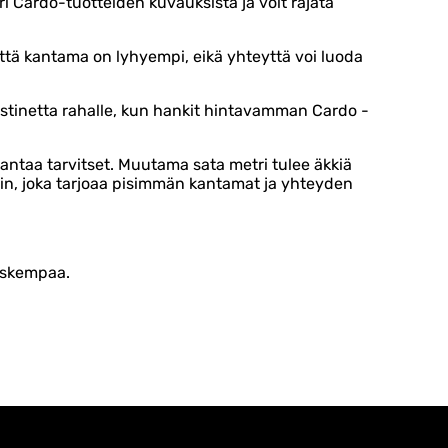
i Cardo-tuotteiden kuvauksista ja voit rajata
että kantama on lyhyempi, eikä yhteyttä voi luoda
tinetta rahalle, kun hankit hintavamman Cardo -
antaa tarvitset. Muutama sata metri tulee äkkiä
lin, joka tarjoaa pisimmän kantamat ja yhteyden
auskempaa.