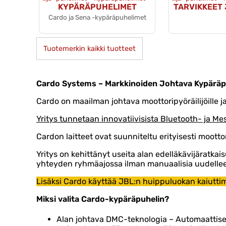
KYPÄRÄPUHELIMET
TARVIKKEET
Cardo ja Sena -kypäräpuhelimet
Tuotemerkin kaikki tuotteet
Cardo Systems – Markkinoiden Johtava Kypäräp
Cardo on maailman johtava moottoripyöräilijöille 
Yritys tunnetaan innovatiivisista Bluetooth- ja M
Cardon laitteet ovat suunniteltu erityisesti mootto
Yritys on kehittänyt useita alan edelläkävijärat
yhteyden ryhmäajossa ilman manuaalisia uudellee
Lisäksi Cardo käyttää JBL:n huippuluokan kaiutti
Miksi valita Cardo-kypäräpuhelin?
Alan johtava DMC-teknologia – Automaattise