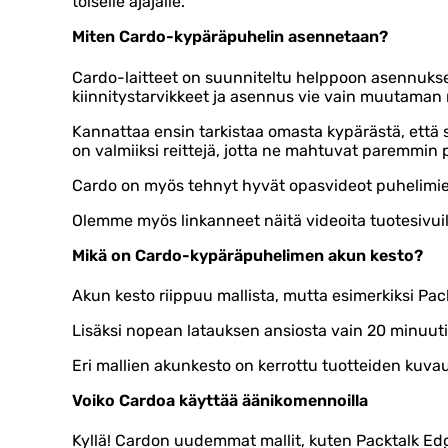
toiselle ajajalle.
Miten Cardo-kypäräpuhelin asennetaan?
Cardo-laitteet on suunniteltu helppoon asennukseen,
kiinnitystarvikkeet ja asennus vie vain muutaman
Kannattaa ensin tarkistaa omasta kypärästä, että s
on valmiiksi reittejä, jotta ne mahtuvat paremmin
Cardo on myös tehnyt hyvät opasvideot puhelimie
Olemme myös linkanneet näitä videoita tuotesivu
Mikä on Cardo-kypäräpuhelimen akun kesto?
Akun kesto riippuu mallista, mutta esimerkiksi Pac
Lisäksi nopean latauksen ansiosta vain 20 minuutin
Eri mallien akunkesto on kerrottu tuotteiden kuv
Voiko Cardoa käyttää äänikomennoilla
Kyllä! Cardon uudemmat mallit, kuten Packtalk Edg