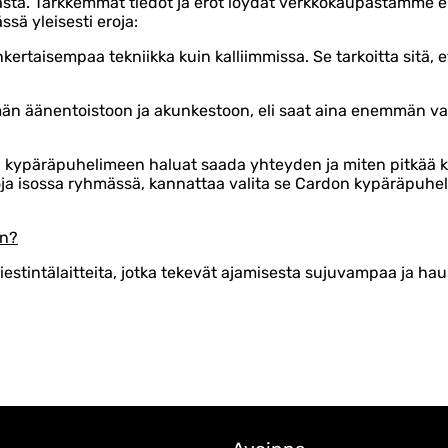
asta. Tarkkemmat tiedot ja erot löydät verkkokaupastamme er
sä yleisesti eroja:
rtaisempaa tekniikka kuin kalliimmissa. Se tarkoitta sitä, 
 äänentoistoon ja akunkestoon, eli saat aina enemmän vas
en kypäräpuhelimeen haluat saada yhteyden ja miten pitkää k
tkoja isossa ryhmässä, kannattaa valita se Cardon kypäräpuhe
yn?
estintälaitteita, jotka tekevät ajamisesta sujuvampaa ja h