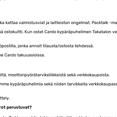
ka kattaa valmistusviat ja laitteiston ongelmat. Packtalk -ma
ää ostokuitti. Kun ostat Cardo kypäräpuhelimen Takatalon ver
postilla, jonka annoit tilausta/ostosta tehdessä.
e Cardo takuuasioissa.
jiltä, moottoripyörätarvikeliikkeistä sekä verkkokaupoista.
myymme kypäräpuhelimia sekä niiden tarvikkeita verkkokau
ttely.
erot perustuvat?