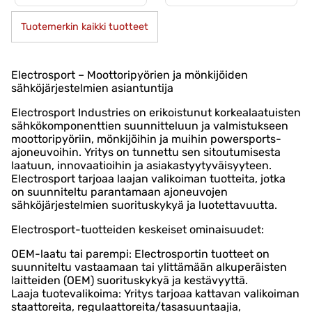
Tuotemerkin kaikki tuotteet
Electrosport – Moottoripyörien ja mönkijöiden
sähköjärjestelmien asiantuntija
Electrosport Industries on erikoistunut korkealaatuisten
sähkökomponenttien suunnitteluun ja valmistukseen
moottoripyöriin, mönkijöihin ja muihin powersports-
ajoneuvoihin. Yritys on tunnettu sen sitoutumisesta
laatuun, innovaatioihin ja asiakastyytyväisyyteen.
Electrosport tarjoaa laajan valikoiman tuotteita, jotka
on suunniteltu parantamaan ajoneuvojen
sähköjärjestelmien suorituskykyä ja luotettavuutta.
Electrosport-tuotteiden keskeiset ominaisuudet:
OEM-laatu tai parempi: Electrosportin tuotteet on
suunniteltu vastaamaan tai ylittämään alkuperäisten
laitteiden (OEM) suorituskykyä ja kestävyyttä.
Laaja tuotevalikoima: Yritys tarjoaa kattavan valikoiman
staattoreita, regulaattoreita/tasasuuntaajia,