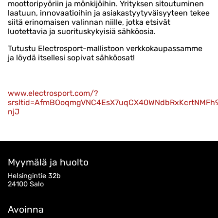
moottoripyöriin ja mönkijöihin. Yrityksen sitoutuminen
laatuun, innovaatioihin ja asiakastyytyväisyyteen tekee
siitä erinomaisen valinnan niille, jotka etsivät
luotettavia ja suorituskykyisiä sähköosia.
Tutustu Electrosport-mallistoon verkkokaupassamme
ja löydä itsellesi sopivat sähköosat!
www.electrosport.com/?
srsltid=AfmBOoqmgVNC4EsX7uqCX40WNdbRxKcrtNMFh9
njJ
Myymälä ja huolto
Helsingintie 32b
24100 Salo
Avoinna