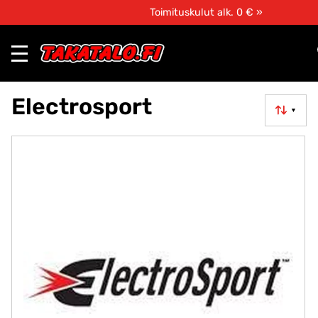
Toimituskulut alk. 0 € »
Electrosport
▼