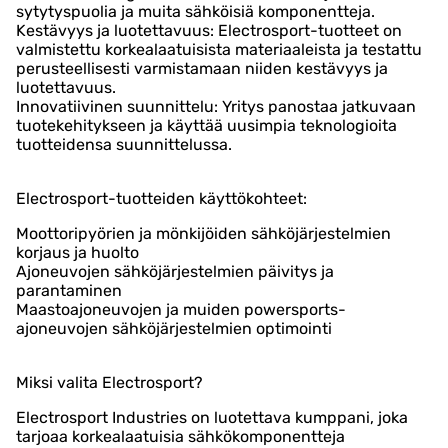
sytytyspuolia ja muita sähköisiä komponentteja.
Kestävyys ja luotettavuus: Electrosport-tuotteet on
valmistettu korkealaatuisista materiaaleista ja testattu
perusteellisesti varmistamaan niiden kestävyys ja
luotettavuus.
Innovatiivinen suunnittelu: Yritys panostaa jatkuvaan
tuotekehitykseen ja käyttää uusimpia teknologioita
tuotteidensa suunnittelussa.
Electrosport-tuotteiden käyttökohteet:
Moottoripyörien ja mönkijöiden sähköjärjestelmien
korjaus ja huolto
Ajoneuvojen sähköjärjestelmien päivitys ja
parantaminen
Maastoajoneuvojen ja muiden powersports-
ajoneuvojen sähköjärjestelmien optimointi
Miksi valita Electrosport?
Electrosport Industries on luotettava kumppani, joka
tarjoaa korkealaatuisia sähkökomponentteja