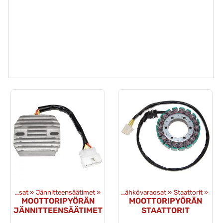
Sähkövaraosat
‪»
Jännitteensäätimet
Tuotteet
‪»
Varaosat
‪»
‪»
Sähkövaraosat
‪»
Staattorit
‪»
MOOTTORIPYÖRÄN
MOOTTORIPYÖRÄN
JÄNNITTEENSÄÄTIMET
STAATTORIT