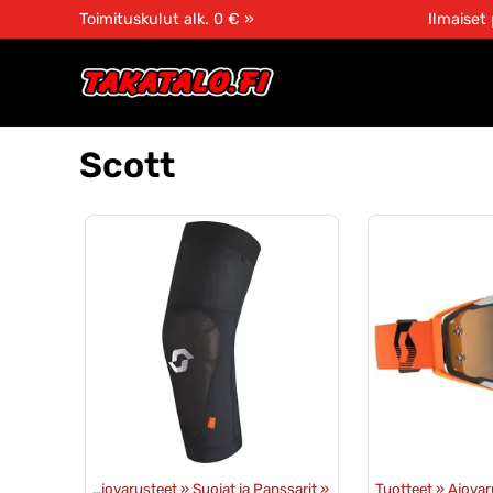
Toimituskulut alk. 0 € »
Ilmaiset
Scott
Tuotteet
‪»
Ajovarusteet
‪»
Suojat ja Panssarit
‪»
Tuotteet
‪»
Ajovar