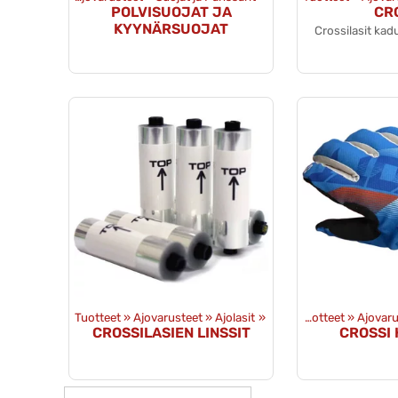
POLVISUOJAT JA
CR
KYYNÄRSUOJAT
Crossilasit kad
Tuotteet
‪»
Ajovarusteet
‪»
Ajolasit
‪»
Tuotteet
‪»
Ajovaru
CROSSILASIEN LINSSIT
CROSSI