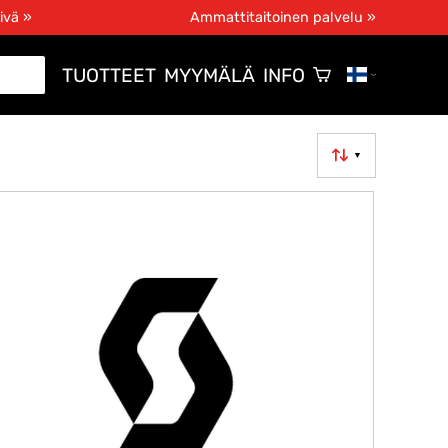
ivä »
Ammattitaitoinen palvelu »
TUOTTEET
MYYMÄLÄ
INFO
▼