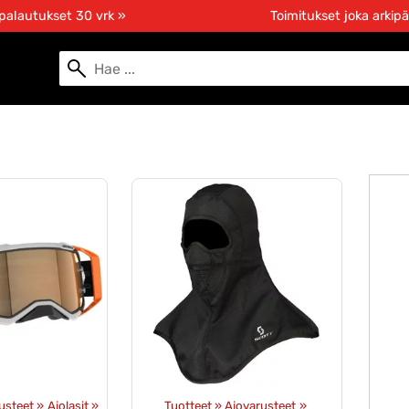
 palautukset 30 vrk »
Toimitukset joka arkipä
usteet
‪»
Ajolasit
‪»
Tuotteet
‪»
Ajovarusteet
‪»