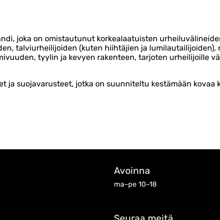
di, joka on omistautunut korkealaatuisten urheiluvälineide
n, talviurheilijoiden (kuten hiihtäjien ja lumilautailijoiden)
uuden, tyylin ja kevyen rakenteen, tarjoten urheilijoille vä
neet ja suojavarusteet, jotka on suunniteltu kestämään kovaa
Avoinna
ma–pe 10–18
Seuraa meitä