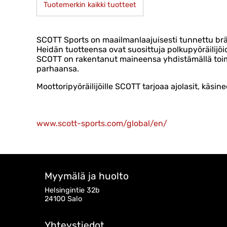
Tuotemerkin kaikki tuotteet
SCOTT Sports on maailmanlaajuisesti tunnettu brän
Heidän tuotteensa ovat suosittuja polkupyöräilijöide
SCOTT on rakentanut maineensa yhdistämällä toimiv
parhaansa.
Moottoripyöräilijöille SCOTT tarjoaa ajolasit, käsi
www.scott-sports.com/global/en/
Myymälä ja huolto
Helsingintie 32b
24100 Salo
Yhteystiedot