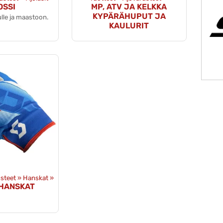
OSSI
MP, ATV JA KELKKA
KYPÄRÄHUPUT JA
ulle ja maastoon.
KAULURIT
steet
‪»
Hanskat
‪»
 HANSKAT