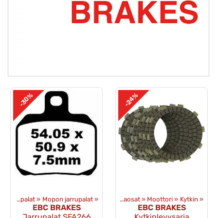
-30%
-24%
‪»
Jarrupalat
‪»
Mopon jarrupalat
Tuotteet
‪»
‪»
Varaosat
‪»
Moottori
‪»
Kytkin
‪»
EBC BRAKES
EBC BRAKES
Jarrupalat SFA266
Kytkinlevysarja