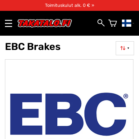
Toimituskulut alk. 0 € »
EBC Brakes
▼