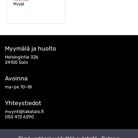
Myyjä
Myymälä ja huolto
Helsingintie 32b
24100 Salo
Avoinna
ma–pe 10–18
Yhteystiedot
myynti@takatalo.fi
050 472 6290
Seuraa meitä