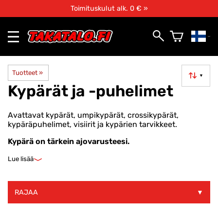
Toimituskulut alk. 0 € »
Tuotteet
‪»
▼
Kypärät ja -puhelimet
Avattavat kypärät, umpikypärät, crossikypärät,
kypäräpuhelimet, visiirit ja kypärien tarvikkeet.
Kypärä on tärkein ajovarusteesi.
Lue lisää
RAJAA
▼