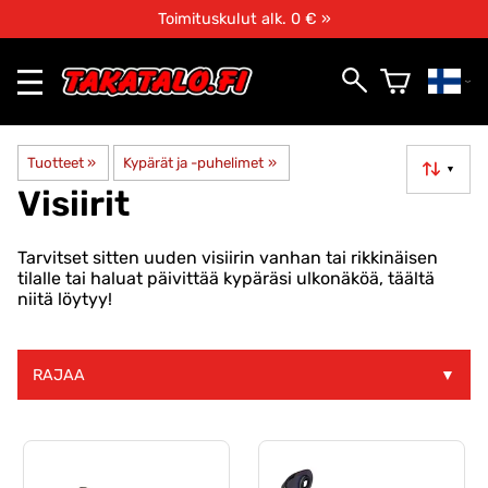
Toimituskulut alk. 0 € »
Tuotteet
‪»
Kypärät ja -puhelimet
‪»
▼
Visiirit
Tarvitset sitten uuden visiirin vanhan tai rikkinäisen
tilalle tai haluat päivittää kypäräsi ulkonäköä, täältä
niitä löytyy!
RAJAA
▼