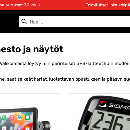
 palautukset 30 vrk »
Toimitukset joka arkipä
esto ja näytöt
Valikoimasta löytyy niin perinteiset GPS-laitteet kuin moder
ne, saat selkeät kartat, luotettavan opastuksen ja pääsyn suo