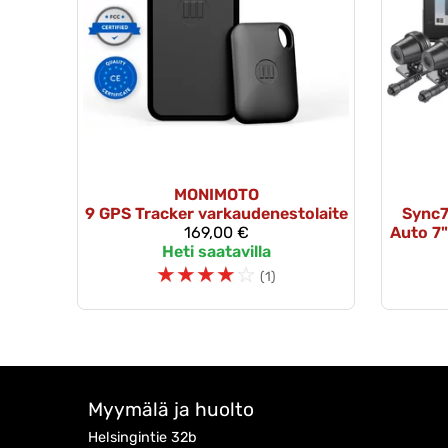
MONIMOTO
9 GPS Tracker varkaudenestolaite
Sync7
169,00 €
Auto 7"
Heti saatavilla
☆
☆
☆
☆
☆
(1)
Myymälä ja huolto
Helsingintie 32b