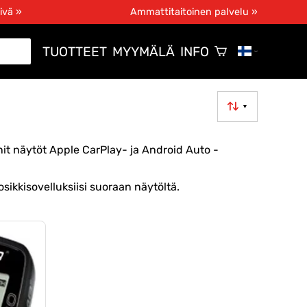
ivä »
Ammattitaitoinen palvelu »
TUOTTEET
MYYMÄLÄ
INFO
▼
nit näytöt Apple CarPlay- ja Android Auto -
sikkisovelluksiisi suoraan näytöltä.