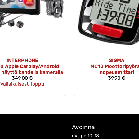
INTERPHONE
SIGMA
0 Apple Carplay/Android
MC10 Moottoripyör
 näyttö kahdella kameralla
nopeusmittari
349,00 €
39,90 €
Väliaikaisesti loppu
Avoinna
ma–pe 10–18