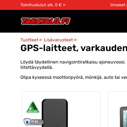
Toimituskulut alk. 0 € »
Ilmaiset
Tuotteet
‪»
Lisävarusteet
‪»
GPS-laitteet, varkauden
Löydä täydellinen navigointiratkaisu ajoneuvoosi. 
liitettävyydellä.
Olipa kyseessä moottoripyörä, mönkijä, auto tai ve