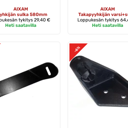
AIXAM
AIXAM
yhkijän sulka 580mm
Takapyyhkijän varsi+s
pukesän tykitys
29,40 €
Loppukesän tykitys
64,
Heti saatavilla
Heti saatavilla
-6%