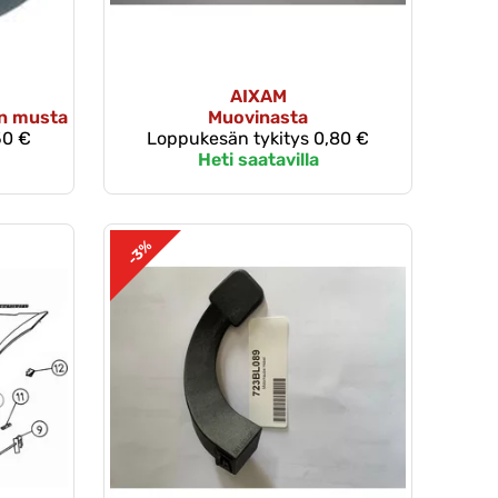
AIXAM
n musta
Muovinasta
50 €
Loppukesän tykitys
0,80 €
Heti saatavilla
-3%