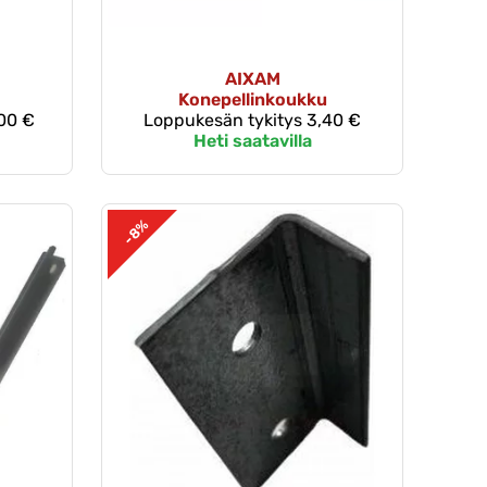
AIXAM
Konepellinkoukku
00 €
Loppukesän tykitys
3,40 €
Heti saatavilla
-8%