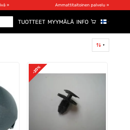
ivä »
Ammattitaitoinen palvelu »
TUOTTEET
MYYMÄLÄ
INFO
▼
-20%