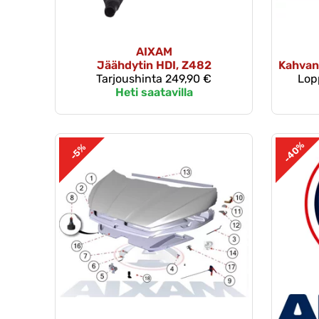
AIXAM
Jäähdytin HDI, Z482
Kahvan 
Tarjoushinta
249,90 €
Lop
Heti saatavilla
-40%
-5%