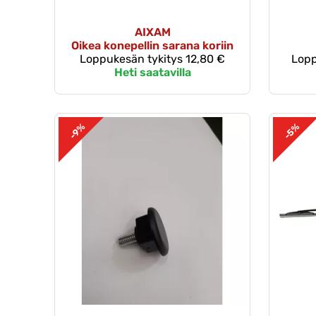
AIXAM
Oikea konepellin sarana koriin
Loppukesän tykitys
12,80 €
Lopp
Heti saatavilla
-9%
-5%