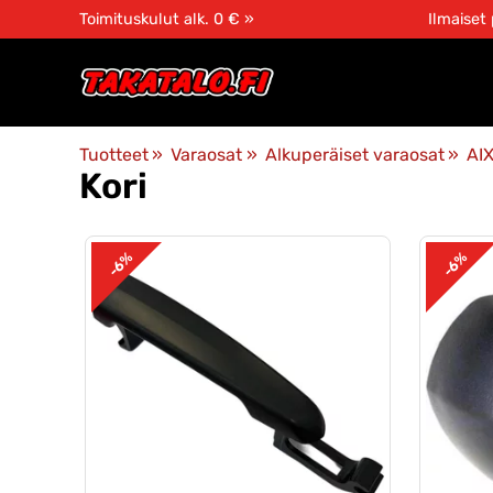
Toimituskulut alk. 0 € »
Ilmaiset
Tuotteet
‪»
Varaosat
‪»
Alkuperäiset varaosat
‪»
AI
Kori
-6%
-6%