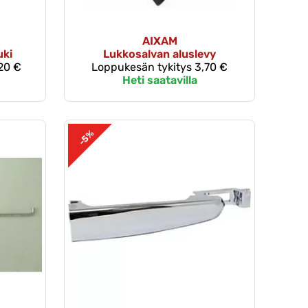
AIXAM
uki
Lukkosalvan aluslevy
20 €
Loppukesän tykitys
3,70 €
Heti saatavilla
-5%