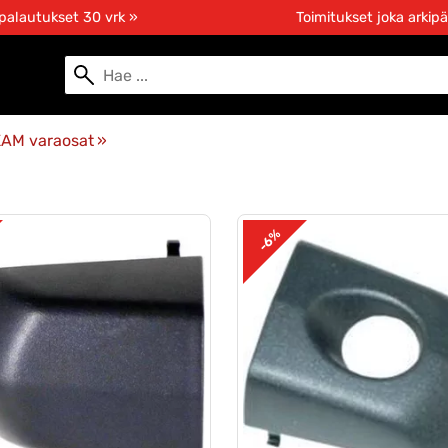
 palautukset 30 vrk »
Toimitukset joka arkipä
XAM varaosat
‪»
-6%