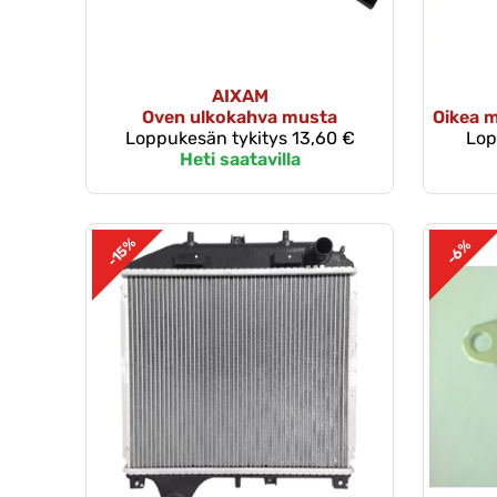
AIXAM
Oven ulkokahva musta
Oikea 
Loppukesän tykitys
13,60 €
Lop
Heti saatavilla
-15%
-6%