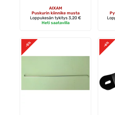
AIXAM
Puskurin kiinnike musta
Py
Loppukesän tykitys
3,20 €
Lop
Heti saatavilla
-5%
-6%