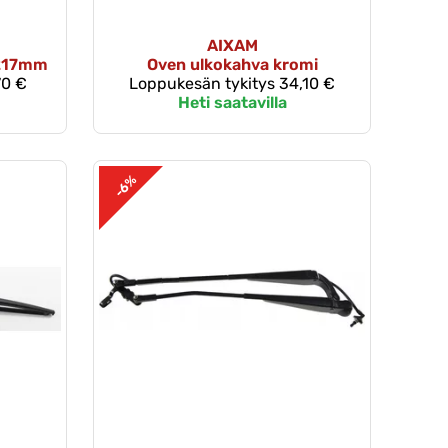
AIXAM
 217mm
Oven ulkokahva kromi
70 €
Loppukesän tykitys
34,10 €
Heti saatavilla
-6%