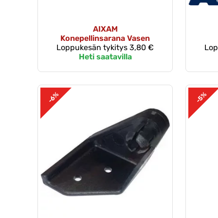
AIXAM
Konepellinsarana Vasen
Loppukesän tykitys
3,80 €
Lop
Heti saatavilla
-6%
-5%