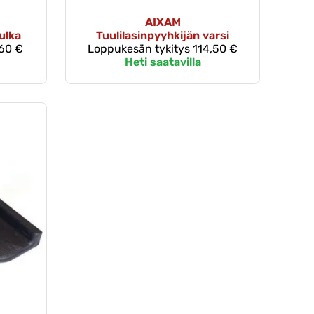
AIXAM
ulka
Tuulilasinpyyhkijän varsi
60 €
Loppukesän tykitys
114,50 €
Heti saatavilla