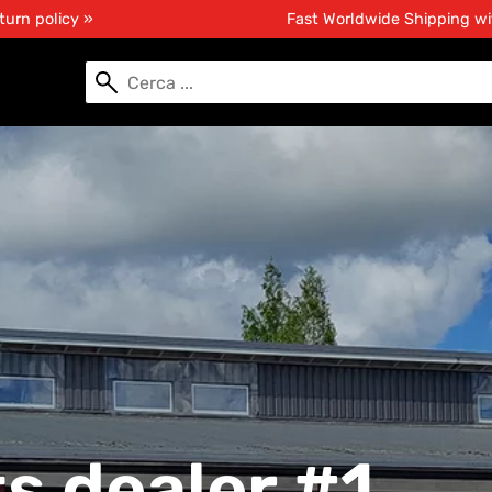
turn policy »
Fast Worldwide Shipping w
s dealer #1