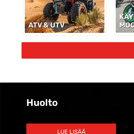
KÄY
ATV & UTV
MOO
Huolto
CFMOTO ja GOES mönkijöiden valtuutettu huolto
LUE LISÄÄ