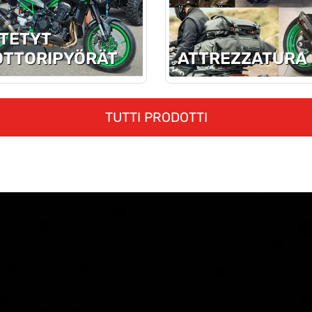
TETYT
TTORI­PYÖRÄT
ATTREZZATURA
TUTTI PRODOTTI
 Salossa!