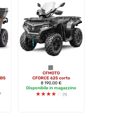
CFMOTO
ABS
CFORCE 625 corto
8 190,00 €
Disponibile in magazzino
n
☆
☆
☆
☆
☆
(1)