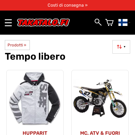
Costi di consegna »
Prodotti
‪»
▼
Tempo libero
HUPPARIT
MC, ATV & FUORI