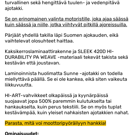
turvallinen sekä hengittävä tuulen- ja vedenpitävä
ajotakki.
Se on erinomainen valinta motoristille, joka ajaa säässä
kuin säässä ja niille, jotka viihtyvät pitkillä ajoreissuilla.
Pärjäät yhdellä takilla läpi Suomen ajokauden, eikä
vaihtelevat olosuhteet haittaa.
Kaksikerroslaminaattirakenne ja SLEEK 420D HI-
DURABILITY PA WEAVE -materiaali tekevät takista sekä
kestävän että joustavan.
Laminoinnista huolimatta Sunne -ajotakki on todella
miellyttävä päällä. Se ei ole kankea, eikä siten vaikeuta
liikkuvuutta.
HI-ART-vahvikkeet olkapäissä ja kyynärpäissä
suojaavat jopa 500% paremmin kulutukselta tai
hankaukselta, kuin perus tekstiili. Se on myös tuplat
kestävämpää, kuin yleiset nahkaisten ajotakkien nahat.
Parasta, mitä voi moottoripyöräilyyn hankkia!
Ominaisuudet: