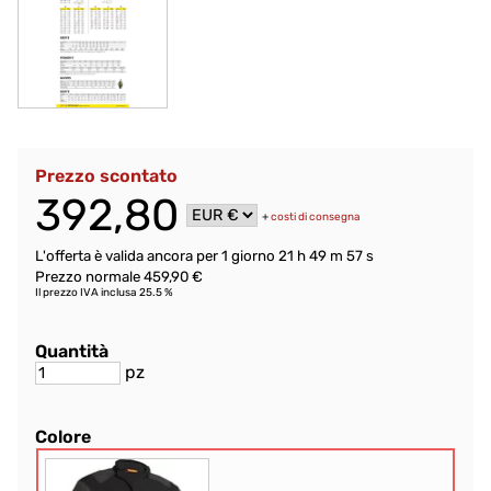
Prezzo scontato
392,80
+
costi di consegna
L'offerta è valida ancora per
1 giorno 21 h 49 m 56 s
Prezzo normale 459,90 €
Il prezzo IVA inclusa 25.5 %
Quantità
pz
Colore