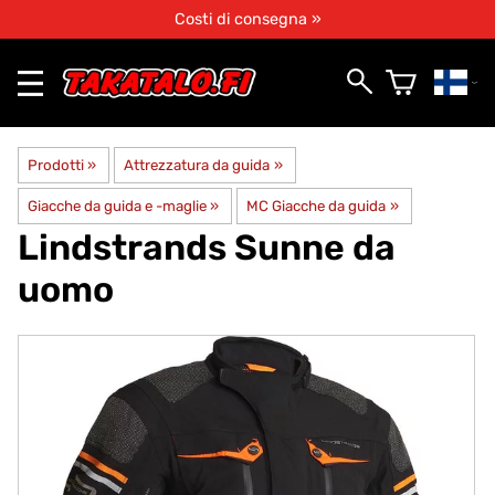
Costi di consegna »
Prodotti
‪»
Attrezzatura da guida
‪»
Giacche da guida e -maglie
‪»
MC Giacche da guida
‪»
Lindstrands
Sunne da
uomo