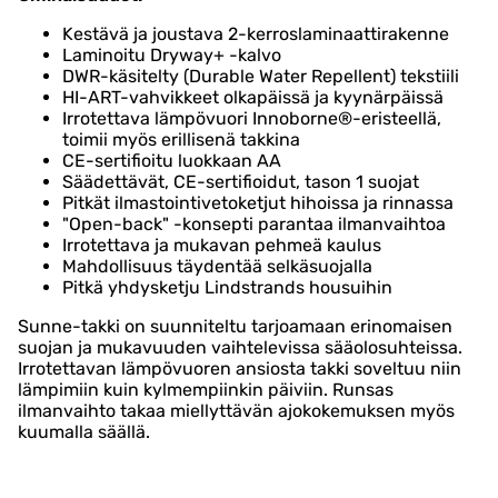
Kestävä ja joustava 2-kerroslaminaattirakenne
Laminoitu Dryway+ -kalvo
DWR-käsitelty (Durable Water Repellent) tekstiili
HI-ART-vahvikkeet olkapäissä ja kyynärpäissä
Irrotettava lämpövuori Innoborne®-eristeellä,
toimii myös erillisenä takkina
CE-sertifioitu luokkaan AA
Säädettävät, CE-sertifioidut, tason 1 suojat
Pitkät ilmastointivetoketjut hihoissa ja rinnassa
"Open-back" -konsepti parantaa ilmanvaihtoa
Irrotettava ja mukavan pehmeä kaulus
Mahdollisuus täydentää selkäsuojalla
Pitkä yhdysketju Lindstrands housuihin
Sunne-takki on suunniteltu tarjoamaan erinomaisen
suojan ja mukavuuden vaihtelevissa sääolosuhteissa.
Irrotettavan lämpövuoren ansiosta takki soveltuu niin
lämpimiin kuin kylmempiinkin päiviin. Runsas
ilmanvaihto takaa miellyttävän ajokokemuksen myös
kuumalla säällä.