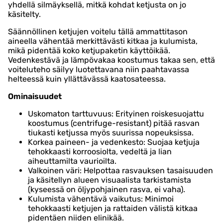
yhdellä silmäyksellä, mitkä kohdat ketjusta on jo
käsitelty.
Säännöllinen ketjujen voitelu tällä ammattitason
aineella vähentää merkittävästi kitkaa ja kulumista,
mikä pidentää koko ketjupaketin käyttöikää.
Vedenkestävä ja lämpövakaa koostumus takaa sen, että
voiteluteho säilyy luotettavana niin paahtavassa
helteessä kuin yllättävässä kaatosateessa.
Ominaisuudet
Uskomaton tarttuvuus: Erityinen roiskesuojattu
koostumus (centrifuge-resistant) pitää rasvan
tiukasti ketjussa myös suurissa nopeuksissa.
Korkea paineen- ja vedenkesto: Suojaa ketjuja
tehokkaasti korroosiolta, vedeltä ja lian
aiheuttamilta vaurioilta.
Valkoinen väri: Helpottaa rasvauksen tasaisuuden
ja käsitellyn alueen visuaalista tarkistamista
(kyseessä on öljypohjainen rasva, ei vaha).
Kulumista vähentävä vaikutus: Minimoi
tehokkaasti ketjujen ja rattaiden välistä kitkaa
pidentäen niiden elinikää.