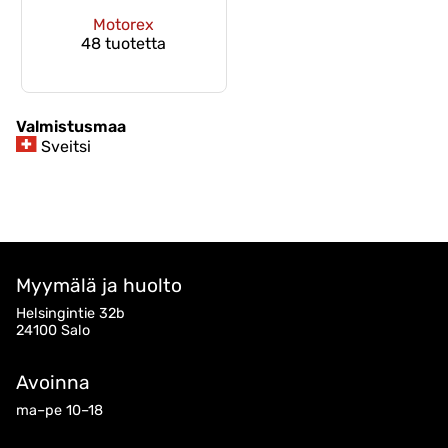
Motorex
48 tuotetta
Valmistusmaa
Sveitsi
Myymälä ja huolto
Helsingintie 32b
24100 Salo
Avoinna
ma–pe 10–18