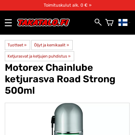
Toimituskulut alk. 0 € »
Tuotteet
‪»
Öljyt ja kemikaalit
‪»
Ketjurasvat ja ketjujen puhdistus
‪»
Motorex
Chainlube
ketjurasva Road Strong
500ml