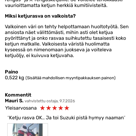
vaurioittamatta ketjun herkkiä kumitiivisteitä.
Miksi ketjurasva on valkoista?
Valkoinen väri on tehty helpottamaan huoltotyötä. Sen
ansiosta näet välittömästi, mihin asti olet ketjua
pyörittänyt ja onko rasvaa suihkutettu tasaisesti koko
ketjun matkalle. Valkoisesta väristä huolimatta
kyseessä on nimenomaan juokseva ja voiteleva
ketjuöljy, ei kuivuva ketjuvaha.
Paino
0,522
kg
(Sisältää mahdollisen myyntipakkauksen painon)
Kommentit
Mauri S.
vahvistettu ostaja, 9.7.2026
☆
☆
☆
☆
☆
Yleisarvosana
Ketju rasva OK.. Ja toi Suzuki pistä hymyy naaman