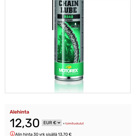
Alehinta
12,30
+
toimituskulut
Alin hinta 30 vrk sisällä 13,70 €