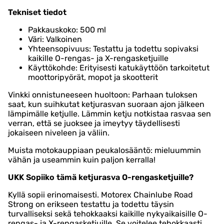
Tekniset tiedot
Pakkauskoko: 500 ml
Väri: Valkoinen
Yhteensopivuus: Testattu ja todettu sopivaksi
kaikille O-rengas- ja X-rengasketjuille
Käyttökohde: Erityisesti katukäyttöön tarkoitetut
moottoripyörät, mopot ja skootterit
Vinkki onnistuneeseen huoltoon: Parhaan tuloksen
saat, kun suihkutat ketjurasvan suoraan ajon jälkeen
lämpimälle ketjulle. Lämmin ketju notkistaa rasvaa sen
verran, että se juoksee ja imeytyy täydellisesti
jokaiseen niveleen ja väliin.
Muista motokauppiaan peukalosääntö: mieluummin
vähän ja useammin kuin paljon kerralla!
UKK
Sopiiko tämä ketjurasva O-rengasketjuille?
Kyllä sopii erinomaisesti. Motorex Chainlube Road
Strong on erikseen testattu ja todettu täysin
turvalliseksi sekä tehokkaaksi kaikille nykyaikaisille O-
rengas- ja X-rengasketjuille. Se voitelee tehokkaasti