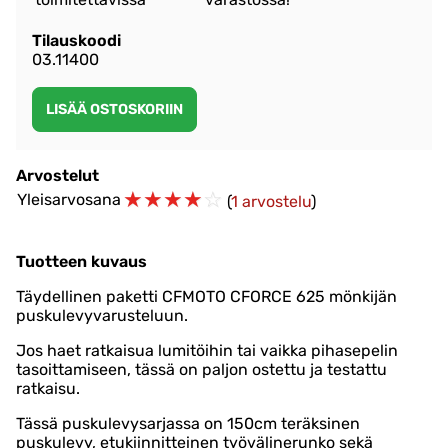
Tilauskoodi
03.11400
Arvostelut
☆
☆
☆
☆
☆
Yleisarvosana
(
1 arvostelu
)
Tuotteen kuvaus
Täydellinen paketti CFMOTO CFORCE 625 mönkijän
puskulevyvarusteluun.
Jos haet ratkaisua lumitöihin tai vaikka pihasepelin
tasoittamiseen, tässä on paljon ostettu ja testattu
ratkaisu.
Tässä puskulevysarjassa on 150cm teräksinen
puskulevy, etukiinnitteinen työvälinerunko sekä