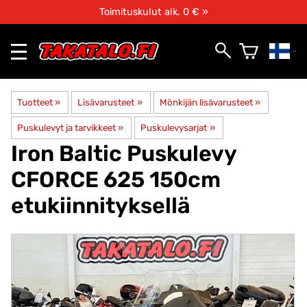
Toimituskulut alk. 0 € »
Tuotteet
‪»
Lisävarusteet
‪»
Mönkijän lisävarusteet
‪»
Puskulevyt ja tarvikkeet
‪»
Puskulevysarjat
‪»
Iron Baltic
Puskulevy
CFORCE 625 150cm
etukiinnityksellä