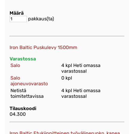
Määrä
pakkaus(ta)
Iron Baltic Puskulevy 1500mm
Varastossa
Salo
4 kpl Heti omassa
varastossa!
Salo
0 kpl
ajoneuvovarasto
Netistä
4 kpl Heti omassa
toimitettavissa
varastossa!
Tilauskoodi
04.300
Iron Baltic Etukiinnitteinen työvälinerunko, kapea