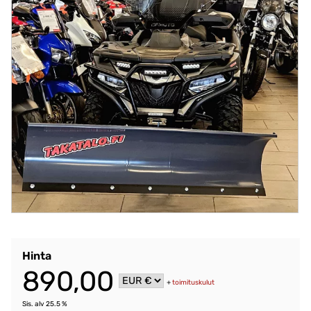
Hinta
890,00
+
toimituskulut
Sis. alv 25.5 %