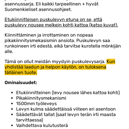
asennussarja. Eli kaikki tarpeellinen + hyvät
Suomenkieliset asennusohjeet.
Etukiinnitteisen puskulevyn etuna on se, että
puskulevy nousee melkein kohti kattoa (katso kuvat).
Kiinnittäminen ja irrottaminen on nopeaa
pikakiinnitysmekasismin ansiota. Puskulevyn saa
runkoineen irti edestä, eikä tarvitse kurotella mönkijän
alle.
Tämä on ollut meidän myydyin puskulevysarja.
Kun
yhdistää laadun ja helpon käytön, on tuloksena
tälläinen tuote.
Ominaisuudet:
Etukiinnitteinen (levy nousee lähes kattoa kohti)
Pikakiinnitysmekanismi
1500mm työleveys
Levyn kulma säädettäissä viiteen eri asentoon
Säädettävät tallat (saat levyn terän irti maasta
tarvittaessa)
Vaihdettava kulutusterä