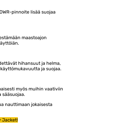
 DWR-pinnoite lisää suojaa
 kestämään maastoajon
käyttöiän.
ädettävät hihansuut ja helma,
t käyttömukavuutta ja suojaa.
aisesti myös muihin vaativiin
a sääsuojaa.
nua nauttimaan jokaisesta
 Jacket!