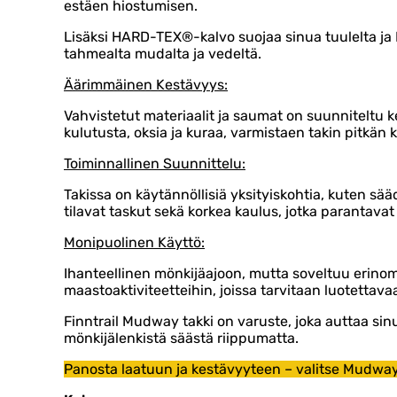
estäen hiostumisen.
Lisäksi HARD-TEX®-kalvo suojaa sinua tuulelta ja
tahmealta mudalta ja vedeltä.
Äärimmäinen Kestävyys:
Vahvistetut materiaalit ja saumat on suunniteltu
kulutusta, oksia ja kuraa, varmistaen takin pitkän 
Toiminnallinen Suunnittelu:
Takissa on käytännöllisiä yksityiskohtia, kuten sä
tilavat taskut sekä korkea kaulus, jotka parantava
Monipuolinen Käyttö:
Ihanteellinen mönkijäajoon, mutta soveltuu erinom
maastoaktiviteetteihin, joissa tarvitaan luotettava
Finntrail Mudway takki on varuste, joka auttaa si
mönkijälenkistä säästä riippumatta.
Panosta laatuun ja kestävyyteen – valitse Mudway