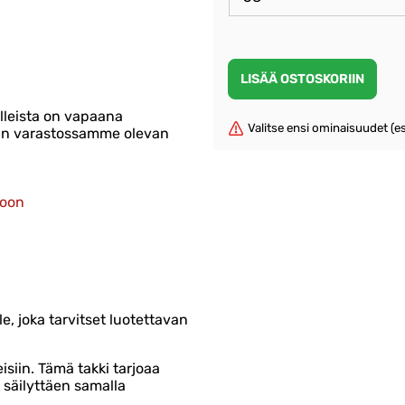
lleista on vapaana
Valitse ensi ominaisuudet (esi
taan varastossamme olevan
toon
e, joka tarvitset luotettavan
isiin. Tämä takki tarjoaa
 säilyttäen samalla