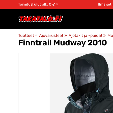
Toimituskulut alk. 0 € »
Ilmaiset
Tuotteet
‪»
Ajovarusteet
‪»
Ajotakit ja -paidat
‪»
Mö
Finntrail
Mudway 2010