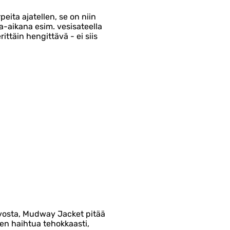
eita ajatellen, se on niin
a-aikana esim. vesisateella
ittäin hengittävä - ei siis
vosta, Mudway Jacket pitää
en haihtua tehokkaasti,