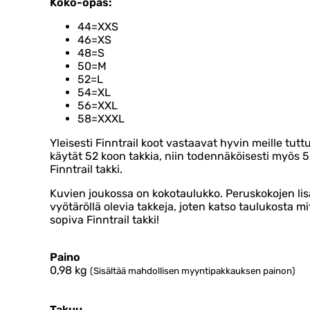
Koko-opas:
44=XXS
46=XS
48=S
50=M
52=L
54=XL
56=XXL
58=XXXL
Yleisesti Finntrail koot vastaavat hyvin meille tuttu
käytät 52 koon takkia, niin todennäköisesti myös 5
Finntrail takki.
Kuvien joukossa on kokotaulukko. Peruskokojen lis
vyötäröllä olevia takkeja, joten katso taulukosta mi
sopiva Finntrail takki!
Paino
0,98
kg
(Sisältää mahdollisen myyntipakkauksen painon)
Takuu