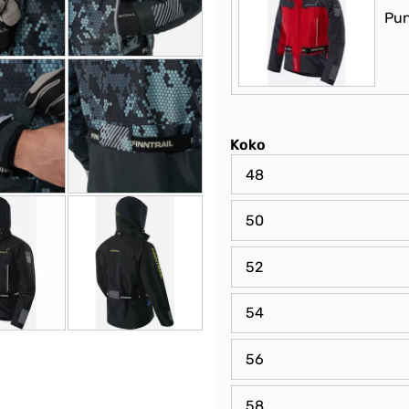
Pun
Koko
48
50
52
54
56
58