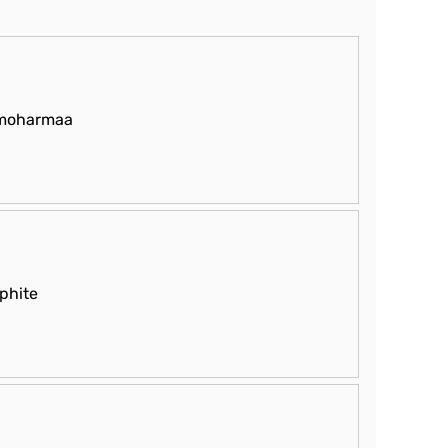
moharmaa
phite