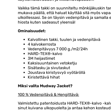
Vaikka tämä takki on suunniteltu mönkijäkuskin tarp
mukava päällä, että haluat käyttää sitä myös vapa
ulkoillessasi. Se on täysin vedenpitävä ja samalla er
hiosta kuten sadeasut yleensä!
Ominaisuudet:
Kalvollinen takki, tuulen ja vedenpitävä
4 kalvokerrosta
Vedenpitävyys 7 000 g./m2/24h
HARD-TEX®-kalvo
3M heijastimet
Kaksisuuntainen vetoketju
Sisätasku ja sivutaskut
Joustava kiristysvyö vyötäröllä
Kiristettävä hihat
Miksi valita Mudway Jacket?
100 % Vedenpitävä & Hengittävä:
Valmistettu patentoidusta HARD-TEX®-kalvo -kal
sinut kuivana ulkopuolelta ja antaa kehon kosteud