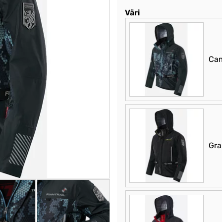
Väri
Ca
Gra