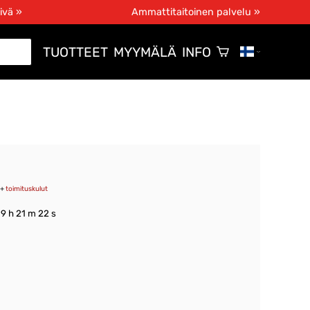
ivä »
Ammattitaitoinen palvelu »
TUOTTEET
MYYMÄLÄ
INFO
+
toimituskulut
 9 h 21 m 21 s