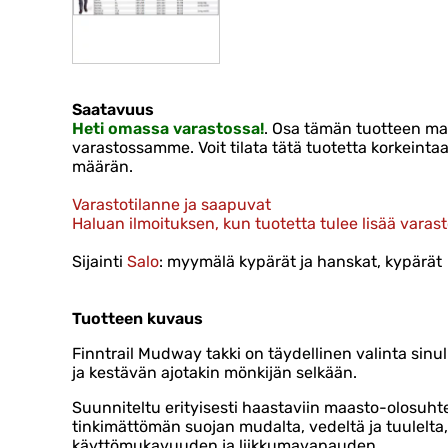
Saatavuus
Heti omassa varastossa!
. Osa tämän tuotteen ma
varastossamme. Voit tilata tätä tuotetta korkein
määrän.
Varastotilanne ja saapuvat
Haluan ilmoituksen, kun tuotetta tulee lisää varas
Sijainti
Salo
: myymälä kypärät ja hanskat, kypärät
Tuotteen kuvaus
Finntrail Mudway takki on täydellinen valinta sinull
ja kestävän ajotakin mönkijän selkään.
Suunniteltu erityisesti haastaviin maasto-olosuhte
tinkimättömän suojan mudalta, vedeltä ja tuulelta,
käyttömukavuuden ja liikkumavapauden.