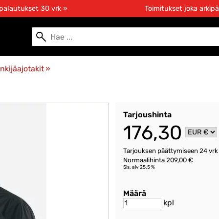
 palautukset 30 vrk »
Toimitukset joka arkipä
nkijäajotakit
‪»
Tarjoushinta
176,30
Tarjouksen päättymiseen
24 vrk
Normaalihinta 209,00 €
Sis. alv 25.5 %
Määrä
kpl