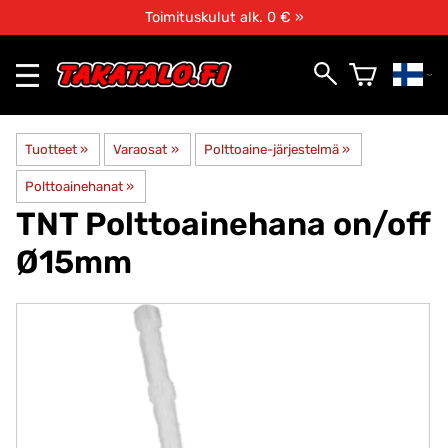
Toimituskulut alk. 0 € »
Tuotteet
‪»
Varaosat
‪»
Polttoaine-järjestelmä
‪»
Polttoainehanat
‪»
TNT
Polttoainehana on/off
Ø15mm