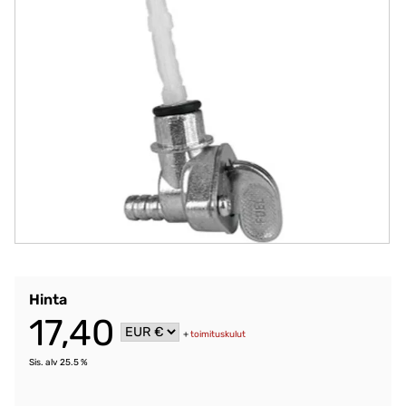
Hinta
17,40
+
toimituskulut
Sis. alv 25.5 %