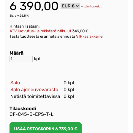
6 390,00
+
toimituskulut
Sis. alv 25.5 %
Hintaan lisätään:
ATV luovutus- ja rekisteröintikulut
349,00 €
Tästä tuotteesta ei anneta alennusta
VIP-asiakkaille
.
Määrä
kpl
Salo
0 kpl
Salo ajoneuvovarasto
0 kpl
Netistä toimitettavissa
0 kpl
Tilauskoodi
CF-C45-B-EPS-T-L