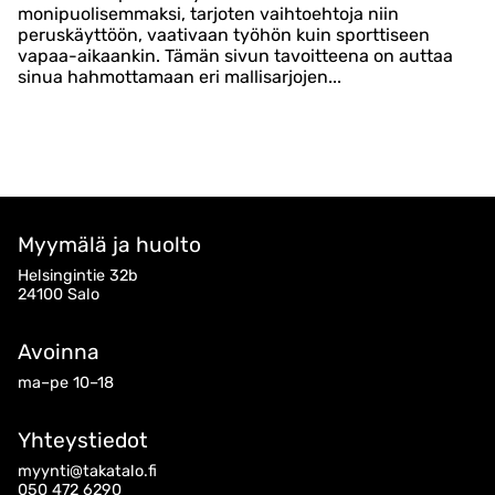
monipuolisemmaksi, tarjoten vaihtoehtoja niin
peruskäyttöön, vaativaan työhön kuin sporttiseen
vapaa-aikaankin. Tämän sivun tavoitteena on auttaa
sinua hahmottamaan eri mallisarjojen...
Myymälä ja huolto
Helsingintie 32b
24100 Salo
Avoinna
ma–pe 10–18
Yhteystiedot
myynti@takatalo.fi
050 472 6290