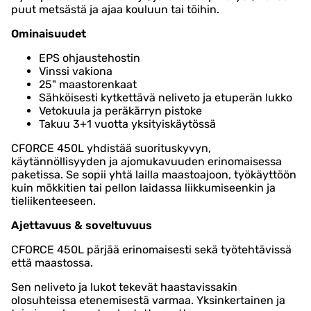
puut metsästä ja ajaa kouluun tai töihin.
Ominaisuudet
EPS ohjaustehostin
Vinssi vakiona
25" maastorenkaat
Sähköisesti kytkettävä neliveto ja etuperän lukko
Vetokuula ja peräkärryn pistoke
Takuu 3+1 vuotta yksityiskäytössä
CFORCE 450L yhdistää suorituskyvyn,
käytännöllisyyden ja ajomukavuuden erinomaisessa
paketissa. Se sopii yhtä lailla maastoajoon, työkäyttöön
kuin mökkitien tai pellon laidassa liikkumiseenkin ja
tieliikenteeseen.
Ajettavuus & soveltuvuus
CFORCE 450L pärjää erinomaisesti sekä työtehtävissä
että maastossa.
Sen neliveto ja lukot tekevät haastavissakin
olosuhteissa etenemisestä varmaa. Yksinkertainen ja