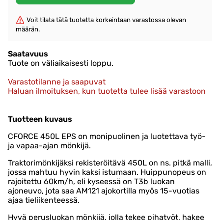
Voit tilata tätä tuotetta korkeintaan varastossa olevan
määrän.
Saatavuus
Tuote on väliaikaisesti loppu.
Varastotilanne ja saapuvat
Haluan ilmoituksen, kun tuotetta tulee lisää varastoon
Tuotteen kuvaus
CFORCE 450L EPS on monipuolinen ja luotettava työ-
ja vapaa-ajan mönkijä.
Traktorimönkijäksi rekisteröitävä 450L on ns. pitkä malli,
jossa mahtuu hyvin kaksi istumaan. Huippunopeus on
rajoitettu 60km/h, eli kyseessä on T3b luokan
ajoneuvo, jota saa AM121 ajokortilla myös 15-vuotias
ajaa tieliikenteessä.
Hyvä perusluokan mönkijä, jolla tekee pihatyöt, hakee