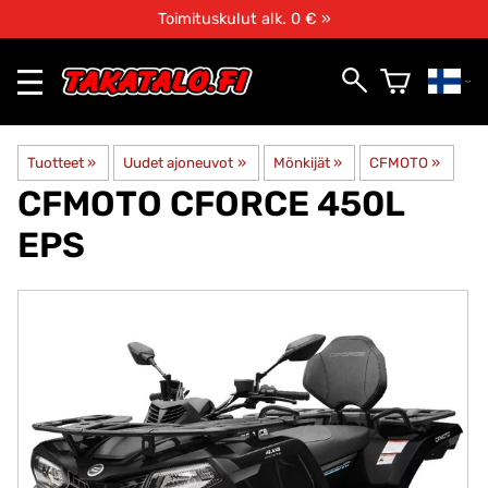
Toimituskulut alk. 0 € »
Tuotteet
‪»
Uudet ajoneuvot
‪»
Mönkijät
‪»
CFMOTO
‪»
CFMOTO
CFORCE 450L
EPS