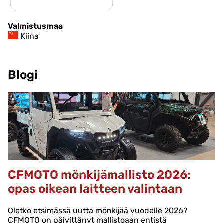
Valmistusmaa
Kiina
Blogi
CFMOTO mönkijämallisto 2026:
opas oikean laitteen valintaan
Oletko etsimässä uutta mönkijää vuodelle 2026?
CFMOTO on päivittänyt mallistoaan entistä