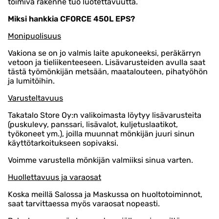
toimiva rakenne tuo luotettavuutta.
Miksi hankkia CFORCE 450L EPS?
Monipuolisuus
Vakiona se on jo valmis laite apukoneeksi, peräkärryn
vetoon ja tieliikenteeseen. Lisävarusteiden avulla saat
tästä työmönkijän metsään, maatalouteen, pihatyöhön
ja lumitöihin.
Varusteltavuus
Takatalo Store Oy:n valikoimasta löytyy lisävarusteita
(puskulevy, panssari, lisävalot, kuljetuslaatikot,
työkoneet ym.), joilla muunnat mönkijän juuri sinun
käyttötarkoitukseen sopivaksi.
Voimme varustella mönkijän valmiiksi sinua varten.
Huollettavuus ja varaosat
Koska meillä Salossa ja Maskussa on huoltotoiminnot,
saat tarvittaessa myös varaosat nopeasti.