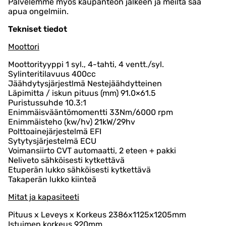
Palvelemme myös kaupanteon jälkeen ja meiltä saa
apua ongelmiin.
Tekniset tiedot
Moottori
Moottorityyppi 1 syl., 4-tahti, 4 ventt./syl.
Sylinteritilavuus 400cc
Jäähdytysjärjestlmä Nestejäähdytteinen
Läpimitta / iskun pituus (mm) 91.0×61.5
Puristussuhde 10.3:1
Enimmäisvääntömomentti 33Nm/6000 rpm
Enimmäisteho (kw/hv) 21kW/29hv
Polttoainejärjestelmä EFI
Sytytysjärjestelmä ECU
Voimansiirto CVT automaatti, 2 eteen + pakki
Neliveto sähköisesti kytkettävä
Etuperän lukko sähköisesti kytkettävä
Takaperän lukko kiinteä
Mitat ja kapasiteeti
Pituus x Leveys x Korkeus 2386x1125x1205mm
Istuimen korkeus 920mm