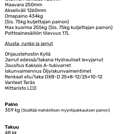
Maavara 250mm
Akseliväli 1260mm
Omapaino 434kg
(Sis. 75kg kuljettajan painon)
Max kuorma 255kg (Sis. 75kg kuljettajan painon)
Polttoainesäiliön tilavuus 17L
Alusta, runko ja jarrut
Ohjaustehostin Kyllä
Jarrut edessä/takana Hydrauliset levyjarrut
Jousitus Kaksois A-tukivarret
Iskunvaimennus Öljyiskunvaimentimet
Renkaat etu/taka DXB-D 25×8-12/25×10-12
Vanteet Teräs
Mittaristo LCD
Paino
359
kg
(Sisältää mahdollisen myyntipakkauksen painon)
Takuu
48 kk