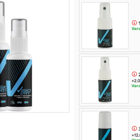
1
Var
2
+2,
Var
3
+12,