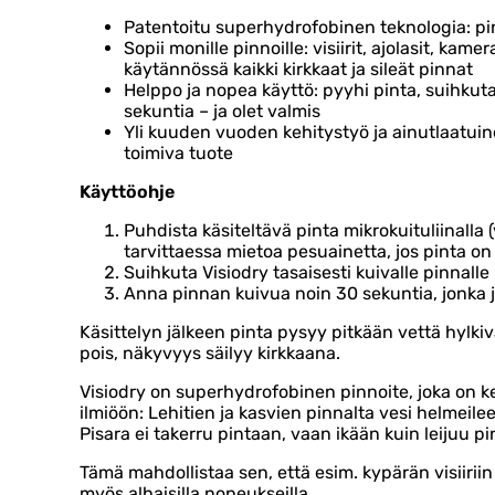
Patentoitu superhydrofobinen teknologia: pi
Sopii monille pinnoille: visiirit, ajolasit, kamer
käytännössä kaikki kirkkaat ja sileät pinnat
Helppo ja nopea käyttö: pyyhi pinta, suihkut
sekuntia – ja olet valmis
Yli kuuden vuoden kehitystyö ja ainutlaatuin
toimiva tuote
Käyttöohje
Puhdista käsiteltävä pinta mikrokuituliinalla (vi
tarvittaessa mietoa pesuainetta, jos pinta on 
Suihkuta Visiodry tasaisesti kuivalle pinnall
Anna pinnan kuivua noin 30 sekuntia, jonka 
Käsittelyn jälkeen pinta pysyy pitkään vettä hylki
pois, näkyvyys säilyy kirkkaana.
Visiodry on superhydrofobinen pinnoite, joka on k
ilmiöön: Lehitien ja kasvien pinnalta vesi helmeilee
Pisara ei takerru pintaan, vaan ikään kuin leijuu pi
Tämä mahdollistaa sen, että esim. kypärän visiirii
myös alhaisilla nopeukseilla.