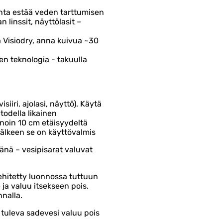
nta estää veden tarttumisen
an linssit, näyttölasit –
a Visiodry, anna kuivua ~30
en teknologia - takuulla
siiri, ajolasi, näyttö). Käytä
todella likainen
e noin 10 cm etäisyydeltä
jälkeen se on käyttövalmis
vänä – vesipisarat valuvat
ehitetty luonnossa tuttuun
 ja valuu itsekseen pois.
nnalla.
n tuleva sadevesi valuu pois