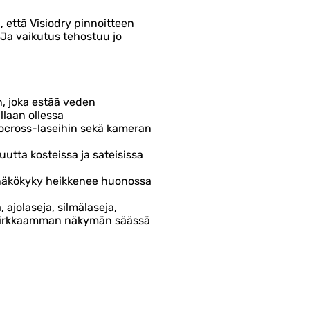
ä, että Visiodry pinnoitteen
. Ja vaikutus tehostuu jo
 joka estää veden
llaan ollessa
otocross-laseihin sekä kameran
uutta kosteissa ja sateisissa
ssa näkökyky heikkenee huonossa
, ajolaseja, silmälaseja,
a kirkkaamman näkymän säässä