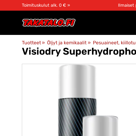
Toimituskulut alk. 0 € »
Ilmaiset
Tuotteet
‪»
Öljyt ja kemikaalit
‪»
Pesuaineet, kiillot
Visiodry
Superhydrophob