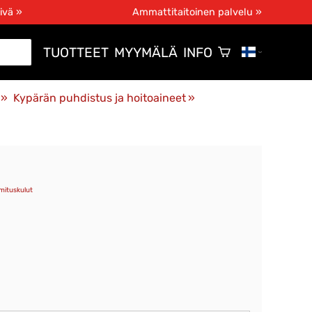
ivä »
Ammattitaitoinen palvelu »
TUOTTEET
MYYMÄLÄ
INFO
‪»
Kypärän puhdistus ja hoitoaineet
‪»
imituskulut