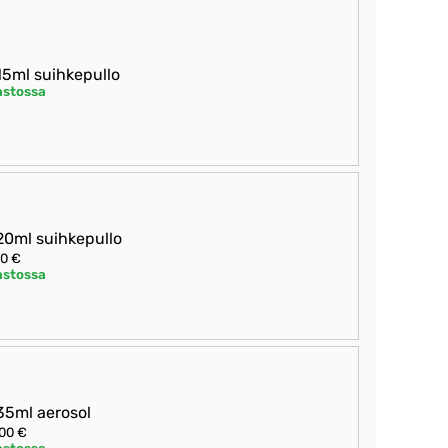
5ml suihkepullo
astossa
0ml suihkepullo
00 €
astossa
5ml aerosol
00 €