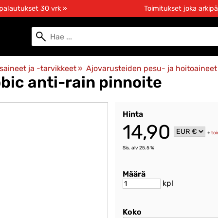
 palautukset 30 vrk »
Toimitukset joka arkipä
usaineet ja -tarvikkeet
‪»
Ajovarusteiden pesu- ja hoitoaineet
ic anti-rain pinnoite
Hinta
14,90
+
to
Sis. alv 25.5 %
Määrä
kpl
Koko