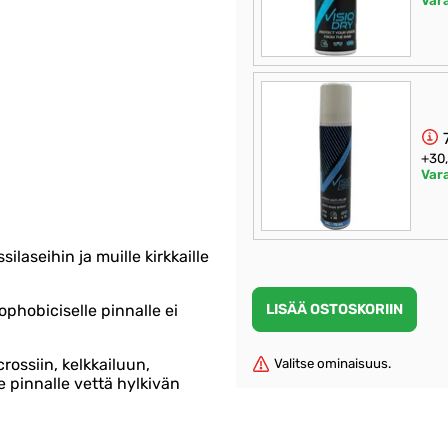
Var
7
+30
Var
ssilaseihin ja muille kirkkaille
ophobiciselle pinnalle ei
rossiin, kelkkailuun,
Valitse ominaisuus.
le pinnalle vettä hylkivän