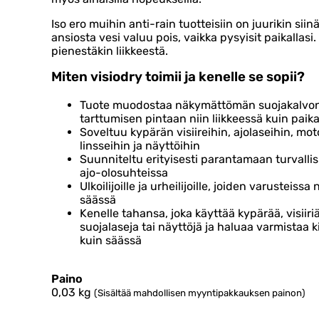
Iso ero muihin anti-rain tuotteisiin on juurikin siin
ansiosta vesi valuu pois, vaikka pysyisit paikallasi
pienestäkin liikkeestä.
Miten visiodry toimii ja kenelle se sopii?
Tuote muodostaa näkymättömän suojakalvon,
tarttumisen pintaan niin liikkeessä kuin paika
Soveltuu kypärän visiireihin, ajolaseihin, m
linsseihin ja näyttöihin
Suunniteltu erityisesti parantamaan turvallis
ajo-olosuhteissa
Ulkoilijoille ja urheilijoille, joiden varustei
säässä
Kenelle tahansa, joka käyttää kypärää, visiiriä
suojalaseja tai näyttöjä ja haluaa varmista
kuin säässä
Paino
0,03
kg
(Sisältää mahdollisen myyntipakkauksen painon)