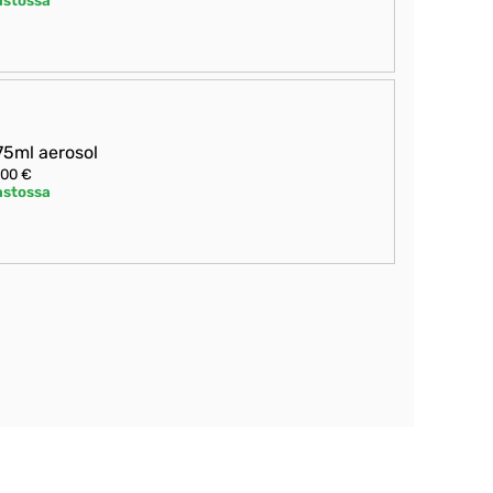
astossa
5ml aerosol
,00 €
astossa