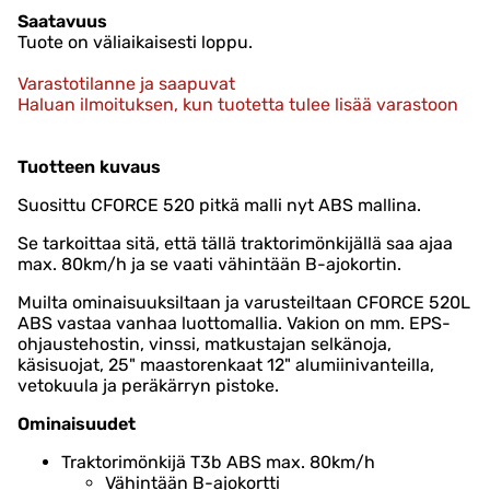
Saatavuus
Tuote on väliaikaisesti loppu.
Varastotilanne ja saapuvat
Haluan ilmoituksen, kun tuotetta tulee lisää varastoon
Tuotteen kuvaus
Suosittu CFORCE 520 pitkä malli nyt ABS mallina.
Se tarkoittaa sitä, että tällä traktorimönkijällä saa ajaa
max. 80km/h ja se vaati vähintään B-ajokortin.
Muilta ominaisuuksiltaan ja varusteiltaan CFORCE 520L
ABS vastaa vanhaa luottomallia. Vakion on mm. EPS-
ohjaustehostin, vinssi, matkustajan selkänoja,
käsisuojat, 25" maastorenkaat 12" alumiinivanteilla,
vetokuula ja peräkärryn pistoke.
Ominaisuudet
Traktorimönkijä T3b ABS max. 80km/h
Vähintään B-ajokortti