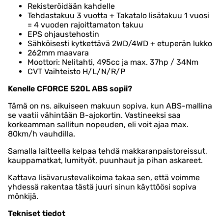
Rekisteröidään kahdelle
Tehdastakuu 3 vuotta + Takatalo lisätakuu 1 vuosi
= 4 vuoden rajoittamaton takuu
EPS ohjaustehostin
Sähköisesti kytkettävä 2WD/4WD + etuperän lukko
262mm maavara
Moottori: Nelitahti, 495cc ja max. 37hp / 34Nm
CVT Vaihteisto H/L/N/R/P
Kenelle CFORCE 520L ABS sopii?
Tämä on ns. aikuiseen makuun sopiva, kun ABS-mallina
se vaatii vähintään B-ajokortin. Vastineeksi saa
korkeamman sallitun nopeuden, eli voit ajaa max.
80km/h vauhdilla.
Samalla laitteella kelpaa tehdä makkaranpaistoreissut,
kauppamatkat, lumityöt, puunhaut ja pihan askareet.
Kattava lisävarustevalikoima takaa sen, että voimme
yhdessä rakentaa tästä juuri sinun käyttöösi sopiva
mönkijä.
Tekniset tiedot