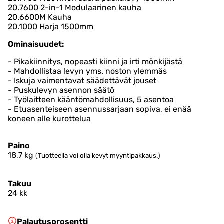
20.7600 2-in-1 Modulaarinen kauha
20.6600M Kauha
20.1000 Harja 1500mm
Ominaisuudet:
- Pikakiinnitys, nopeasti kiinni ja irti mönkijästä
- Mahdollistaa levyn yms. noston ylemmäs
- Iskuja vaimentavat säädettävät jouset
- Puskulevyn asennon säätö
- Työlaitteen kääntömahdollisuus, 5 asentoa
- Etuasenteiseen asennussarjaan sopiva, ei enää
koneen alle kurottelua
Paino
18,7
kg
(Tuotteella voi olla kevyt myyntipakkaus.)
Takuu
24 kk
Palautusprosentti