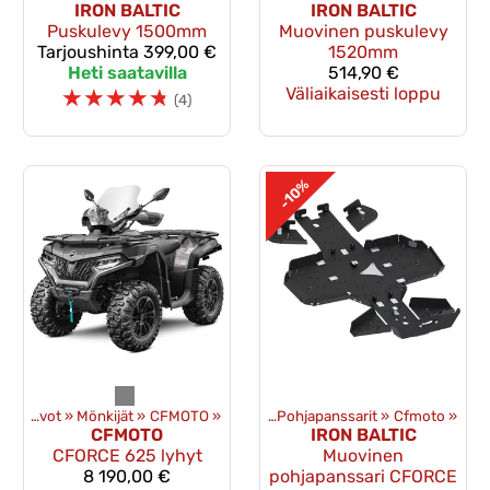
IRON BALTIC
IRON BALTIC
Puskulevy 1500mm
Muovinen puskulevy
Tarjoushinta
399,00 €
1520mm
Heti saatavilla
514,90 €
☆
☆
☆
☆
☆
Väliaikaisesti loppu
(4)
-10%
lisävarusteet
Uudet ajoneuvot
‪»
Mönkijät
‪»
Pohjapanssarit ja suojat
‪»
CFMOTO
‪»
‪»
Pohjapanssarit
‪»
Cfmoto
‪»
CFMOTO
IRON BALTIC
CFORCE 625 lyhyt
Muovinen
8 190,00 €
pohjapanssari CFORCE