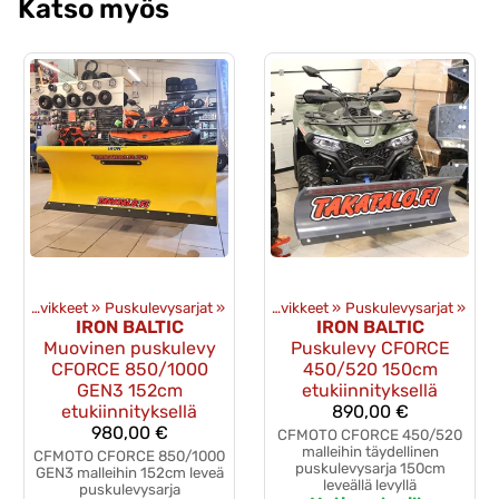
Katso myös
Mönkijän lisävarusteet
Puskulevyt ja tarvikkeet
‪»
Puskulevysarjat
‪»
‪»
Puskulevyt ja tarvikkeet
‪»
Puskulevysarjat
‪»
IRON BALTIC
IRON BALTIC
Muovinen puskulevy
Puskulevy CFORCE
CFORCE 850/1000
450/520 150cm
GEN3 152cm
etukiinnityksellä
etukiinnityksellä
890,00 €
980,00 €
CFMOTO CFORCE 450/520
malleihin täydellinen
CFMOTO CFORCE 850/1000
puskulevysarja 150cm
GEN3 malleihin 152cm leveä
leveällä levyllä
puskulevysarja