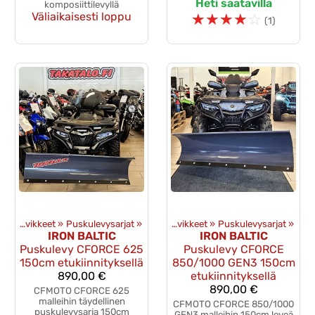
Heti saatavilla
komposiittilevyllä
Väliaikaisesti loppu
☆
☆
☆
☆
☆
(1)
Mönkijän lisävarusteet
Puskulevyt ja tarvikkeet
‪»
Puskulevysarjat
‪»
‪»
Puskulevyt ja tarvikkeet
‪»
Puskulevysarjat
‪»
IRON BALTIC
IRON BALTIC
Puskulevy CFORCE 625
Puskulevy CFORCE
150cm etukiinnityksellä
850/1000 GEN3 150cm
890,00 €
etukiinnityksellä
890,00 €
CFMOTO CFORCE 625
malleihin täydellinen
CFMOTO CFORCE 850/1000
puskulevysarja 150cm
GEN3 malleihin 150cm leveä