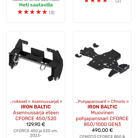
☆
☆
☆
☆
☆
(2)
Heti saatavilla
☆
☆
☆
☆
☆
(3)
lisävarusteet
Puskulevyt ja tarvikkeet
‪»
‪»
Pohjapanssarit ja suojat
Asennussarjat
‪»
‪»
Pohjapanssarit
‪»
Cfmoto
‪»
IRON BALTIC
IRON BALTIC
Asennussarja eteen
Muovinen
CFORCE 450/520
pohjapanssari CFORCE
129,90 €
850/1000 GEN3
490,00 €
CFORCE 450 ja 520 vm.
2023-
CFMOTO CFORCE 850 &