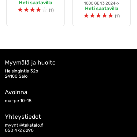
Heti saatavilla
1000 GEN3 2024->
☆
☆
☆
☆
☆
Heti saatavilla
(1)
☆
☆
☆
☆
☆
(1)
Myymälä ja huolto
Helsingintie 32b
24100 Salo
Avoinna
ma–pe 10–18
Yhteystiedot
myynti@takatalo.fi
050 472 6290