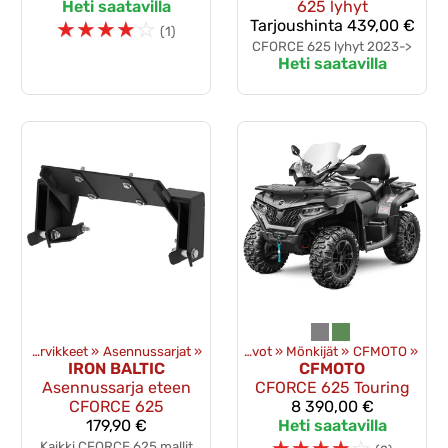
Heti saatavilla
625 lyhyt
☆
☆
☆
☆
☆
Tarjoushinta
439,00 €
(1)
CFORCE 625 lyhyt 2023->
Heti saatavilla
Puskulevyt ja tarvikkeet
‪»
Asennussarjat
Tuotteet
‪»
‪»
Uudet ajoneuvot
‪»
Mönkijät
‪»
CFMOTO
‪»
IRON BALTIC
CFMOTO
Asennussarja eteen
CFORCE 625 Touring
CFORCE 625
8 390,00 €
179,90 €
Heti saatavilla
Kaikki CFORCE 625 mallit