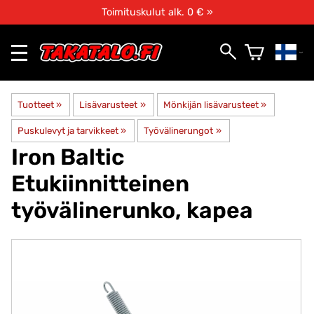
Toimituskulut alk. 0 € »
Tuotteet
‪»
Lisävarusteet
‪»
Mönkijän lisävarusteet
‪»
Puskulevyt ja tarvikkeet
‪»
Työvälinerungot
‪»
Iron Baltic
Etukiinnitteinen
työvälinerunko, kapea