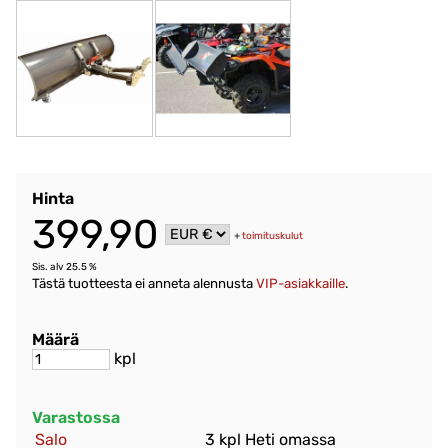
Hinta
399,90
+
toimituskulut
Sis. alv 25.5 %
Tästä tuotteesta ei anneta alennusta
VIP-asiakkaille
.
Määrä
kpl
Varastossa
Salo
3 kpl Heti omassa