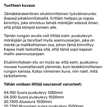
Tuotteen kuvaus
Jämäkkärakentinen etukiinnitteinen työvälinerunko
(kapea) pikakiinnityksellä. Erittäin hellppo ja nopea
kiinnitys, joka onnistuu tehdä mönkijän edessä ilman,
että pitää kömpiä koneen alle.
Tämän rungon avulla voit liittää esim. puskulevyn
mönkijään ja tarvitset myös asennussarjan, joka on
merkki ja mallikohtainen osa, johon tämä kiinnittyy.
Kapea malli tarkoittaa sitä, että tämä sopii kapean
mallin asennussarjaan.
Etukiinnityksen etu on myös se, että esim. puskulevy
nousee huomattavasti ylemmäs, kuin keskikiinnitteisen
rungon kanssa. Katso viimeinen kuva, niin näet, mitä
tarkoitamme.
Tähän voidaan liittää seuraavat varusteet:
04.100 Suora puskulevy 1280mm
04.300 Suora puskulevy 1500mm
20.7200 Alueaura 1500mm
20.7700 Muovinen suora puskulevy 1500mm