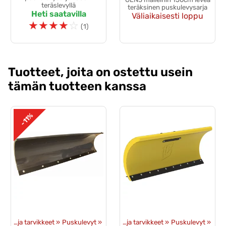
teräslevyllä
teräksinen puskulevysarja
Heti saatavilla
Väliaikaisesti loppu
☆
☆
☆
☆
☆
(1)
Tuotteet, joita on ostettu usein
tämän tuotteen kanssa
-11%
eet
‪»
Mönkijän lisävarusteet
Puskulevyt ja tarvikkeet
‪»
Puskulevyt
‪»
‪»
Puskulevyt ja tarvikkeet
‪»
Puskulevyt
‪»