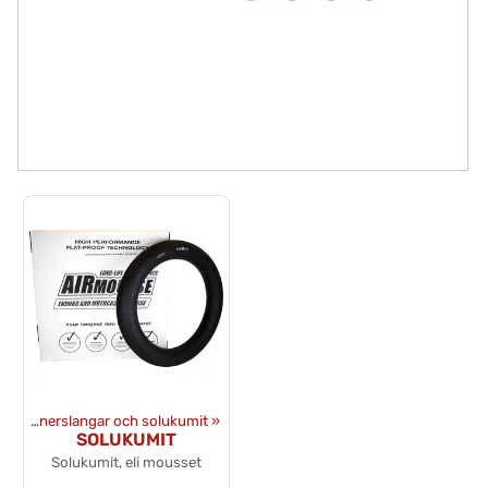
ar
‪»
Innerslangar och solukumit
‪»
SOLUKUMIT
Solukumit, eli mousset