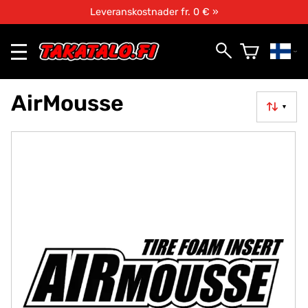
Leveranskostnader fr. 0 € »
AirMousse
▼