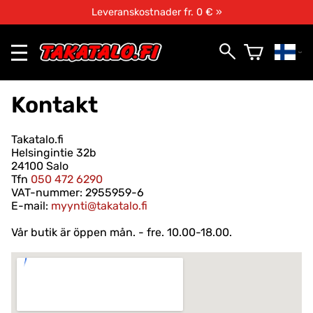
Leveranskostnader fr. 0 € »
Kontakt
Takatalo.fi
Helsingintie 32b
24100 Salo
Tfn
050 472 6290
VAT-nummer: 2955959-6
E-mail:
myynti@takatalo.fi
Vår butik är öppen mån. - fre. 10.00-18.00.