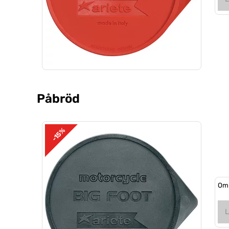
Påbröd
-15%
Om 