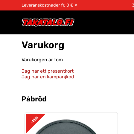
Leveranskostnader fr. 0 € »
3
Varukorg
Varukorgen är tom.
Jag har ett presentkort
Jag har en kampanjkod
Påbröd
-15%