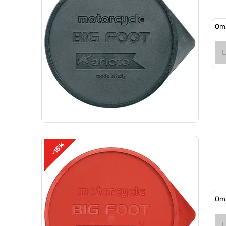
Om 
-15%
Om 