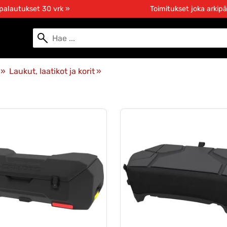
 palautukset 30 vrk »
Toimitukset joka arkipä
‪»
Laukut, laatikot ja korit
‪»