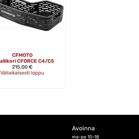
CFMOTO
allikori CFORCE C4/C5
215,00 €
Väliaikaisesti loppu
Avoinna
ma–pe 10–18