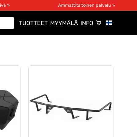
ivä »
Ammattitaitoinen palvelu »
TUOTTEET
MYYMÄLÄ
INFO