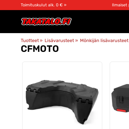
Toimituskulut alk. 0 € »
Ilmaiset
Tuotteet
‪»
Lisävarusteet
‪»
Mönkijän lisävarusteet
CFMOTO