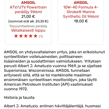
AMSOIL
AMSOIL
ATV/UTV Powertrain
10W-40 Formula 4-
peräöljy 946ml
Stroke® Marine
21,00 €
Synthetic Oil 946ml
18,00 €
(isommat erät alk. 20,30 €)
Täyssyntteetinen peräöljy
Väliaikaisesti loppu
☆
☆
☆
☆
☆
(1)
AMSOIL on yhdysvaltalainen yritys, joka on erikoistunut
synteettisten voiteluaineiden, polttoaineen
lisäaineiden ja suodattimien valmistukseen. Yrityksen
perusti Albert J. Amatuzio vuonna 1969, ja se sijaitsee
Superiorissa, Wisconsinissa. AMSOIL tunnetaan
erityisesti siitä, että se toi markkinoille maailman
ensimmäisen synteettisen moottoriöljyn, joka täytti
American Petroleum Instituten (API) vaatimukset
vuonna 1972.
Historia ja tausta
Albert J. Amatuzio, entinen hävittäjälentäjä, huomasi