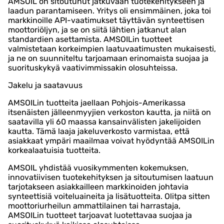
AMSOIL on sitoutunut jatkuvaan tuotekehitykseen ja
laadun parantamiseen. Yritys oli ensimmäinen, joka toi
markkinoille API-vaatimukset täyttävän synteettisen
moottoriöljyn, ja se on siitä lähtien jatkanut alan
standardien asettamista. AMSOILin tuotteet
valmistetaan korkeimpien laatuvaatimusten mukaisesti,
ja ne on suunniteltu tarjoamaan erinomaista suojaa ja
suorituskykyä vaativimmissakin olosuhteissa.
Jakelu ja saatavuus
AMSOILin tuotteita jaellaan Pohjois-Amerikassa
itsenäisten jälleenmyyjien verkoston kautta, ja niitä on
saatavilla yli 60 maassa kansainvälisten jakelijoiden
kautta. Tämä laaja jakeluverkosto varmistaa, että
asiakkaat ympäri maailmaa voivat hyödyntää AMSOILin
korkealaatuisia tuotteita.
AMSOIL yhdistää vuosikymmenten kokemuksen,
innovatiivisen tuotekehityksen ja sitoutumisen laatuun
tarjotakseen asiakkailleen markkinoiden johtavia
synteettisiä voiteluaineita ja lisätuotteita. Olitpa sitten
moottoriurheilun ammattilainen tai harrastaja,
AMSOILin tuotteet tarjoavat luotettavaa suojaa ja