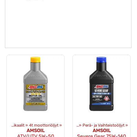
Öljyt ja kemikaalit
‪»
Tuotteet
4t moottoriöljyt
‪»
Öljyt ja kemikaalit
‪»
‪»
Perä- ja Vaihteistoöljyt
‪»
AMSOIL
AMSOIL
ATV/UTV 5W-50
Severe Gear 75W-140