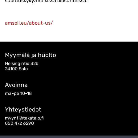
suorituskykyä kaikissa olosuhteissa.
amsoil.eu/about-us/
Myymälä ja huolto
Helsingintie 32b
24100 Salo
Avoinna
ma–pe 10–18
Yhteystiedot
myynti@takatalo.fi
050 472 6290