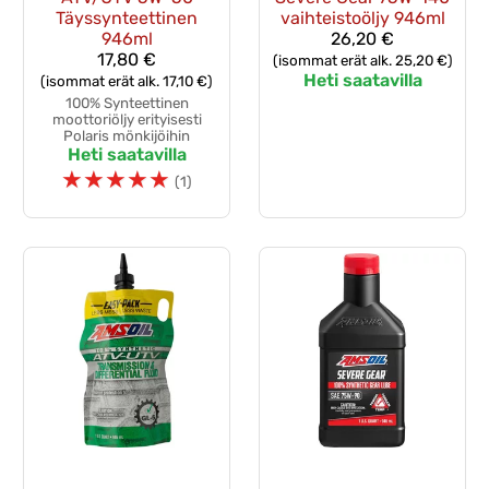
Täyssynteettinen
vaihteistoöljy 946ml
946ml
26,20 €
17,80 €
(isommat erät alk. 25,20 €)
Heti saatavilla
(isommat erät alk. 17,10 €)
100% Synteettinen
moottoriöljy erityisesti
Polaris mönkijöihin
Heti saatavilla
☆
☆
☆
☆
☆
(1)