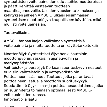
synteettisten voiteluaineiden edut suihkumoottoreissa
ja päätti kehittää vastaavan tuotteen
maantieajoneuvoille. Useiden vuosien tutkimuksen ja
kehityksen jälkeen AMSOIL julkaisi ensimmäisen
synteettisen moottoriöljyn kaupalliseen käyttöön, mikä
mullisti voiteluainealan.
Tuotevalikoima
AMSOIL tarjoaa laajan valikoiman synteettisiä
voiteluaineita ja muita tuotteita eri käyttötarkoituksiin:
Moottoriöljyt: Synteettiset öljyt henkilöautoihin,
moottoripyöriin, raskaisiin ajoneuvoihin ja
meriympäristöön.
Vaihteisto- ja peräöljyt: Korkean suorituskyvyn nesteet
erilaisiin vaihteistoihin ja vetopyörästöihin.
Polttoaineen lisäaineet: Tuotteet, jotka parantavat
polttoaineen laatua ja moottorin suorituskykyä.
Suodattimet: Öljy-, ilma- ja polttoainesuodattimet, jotka
on suunniteltu toimimaan optimaalisesti AMSOIL-
voiteluaineiden kanssa.
Innovaatio ja laatu