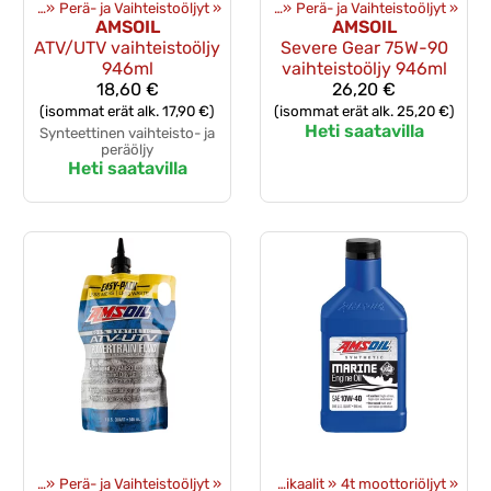
mikaalit
‪»
Perä- ja Vaihteistoöljyt
Tuotteet
‪»
Öljyt ja kemikaalit
‪»
‪»
Perä- ja Vaihteistoöljyt
‪»
AMSOIL
AMSOIL
ATV/UTV vaihteistoöljy
Severe Gear 75W-90
946ml
vaihteistoöljy 946ml
18,60 €
26,20 €
(isommat erät alk. 17,90 €)
(isommat erät alk. 25,20 €)
Heti saatavilla
Synteettinen vaihteisto- ja
peräöljy
Heti saatavilla
mikaalit
‪»
Perä- ja Vaihteistoöljyt
Tuotteet
‪»
‪»
Öljyt ja kemikaalit
‪»
4t moottoriöljyt
‪»