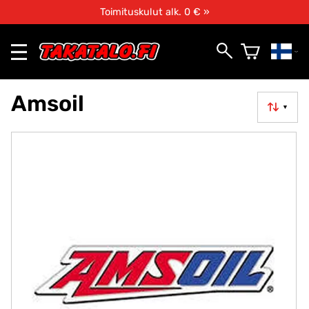
Toimituskulut alk. 0 € »
Amsoil
▼