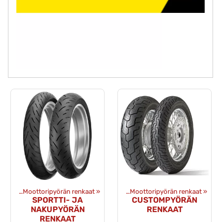
anteet
‪»
Moottoripyörän renkaat
Tuotteet
‪»
Renkaat ja vanteet
‪»
‪»
Moottoripyörän renkaat
‪»
SPORTTI- JA
CUSTOMPYÖRÄN
NAKUPYÖRÄN
RENKAAT
RENKAAT