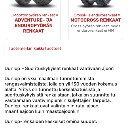
anteet
‪»
Moottoripyörän renkaat
Tuotteet
‪»
Renkaat ja vanteet
‪»
‪»
Crossi- ja endurorenkaat
‪»
ADVENTURE- JA
MOTOCROSS RENKAAT
ENDUROPYÖRÄN
Crossipyörän renkaat, myös
RENKAAT
endurorenkaat ei FIM
Tuotemerkin kaikki tuotteet
Dunlop – Suorituskykyiset renkaat vaativaan ajoon
Dunlop on yksi maailman tunnetuimmista
rengasvalmistajista, jolla on yli 130 vuoden kokemus
alalta. Yritys on tunnettu korkealaatuisista ja
suorituskykyisistä renkaistaan, jotka on suunniteltu
vastaamaan vaativimpienkin kuljettajien tarpeita.
Dunlop-renkaat ovat valinta niin rata-ajoon,
maantieajoon kuin maastoajoonkin.
Dunlop-renkaiden keskeiset ominaisuudet: