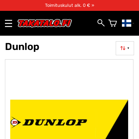
Toimituskulut alk. 0 € »
Dunlop
▼