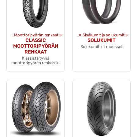
anteet
‪»
Moottoripyörän renkaat
Tuotteet
‪»
Renkaat ja vanteet
‪»
‪»
Sisäkumit ja solukumit
‪»
CLASSIC
SOLUKUMIT
MOOTTORIPYÖRÄN
Solukumit, eli mousset
RENKAAT
Klassista tyyliä
moottoripyörän renkaisiin