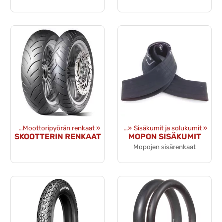
anteet
‪»
Moottoripyörän renkaat
Tuotteet
‪»
Renkaat ja vanteet
‪»
‪»
Sisäkumit ja solukumit
‪»
SKOOTTERIN RENKAAT
MOPON SISÄKUMIT
Mopojen sisärenkaat