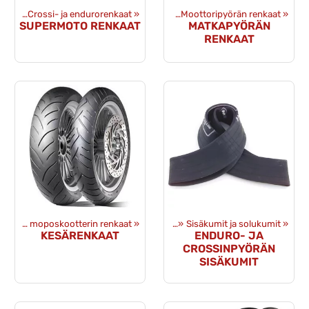
nteet
‪»
Crossi- ja endurorenkaat
Tuotteet
‪»
Renkaat ja vanteet
‪»
‪»
Moottoripyörän renkaat
‪»
SUPERMOTO RENKAAT
MATKAPYÖRÄN
RENKAAT
Mopon- ja moposkootterin renkaat
Tuotteet
‪»
Renkaat ja vanteet
‪»
‪»
Sisäkumit ja solukumit
‪»
KESÄRENKAAT
ENDURO- JA
CROSSINPYÖRÄN
SISÄKUMIT