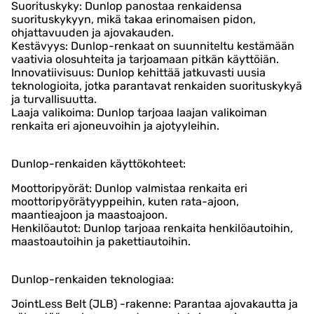
Suorituskyky: Dunlop panostaa renkaidensa
suorituskykyyn, mikä takaa erinomaisen pidon,
ohjattavuuden ja ajovakauden.
Kestävyys: Dunlop-renkaat on suunniteltu kestämään
vaativia olosuhteita ja tarjoamaan pitkän käyttöiän.
Innovatiivisuus: Dunlop kehittää jatkuvasti uusia
teknologioita, jotka parantavat renkaiden suorituskykyä
ja turvallisuutta.
Laaja valikoima: Dunlop tarjoaa laajan valikoiman
renkaita eri ajoneuvoihin ja ajotyyleihin.
Dunlop-renkaiden käyttökohteet:
Moottoripyörät: Dunlop valmistaa renkaita eri
moottoripyörätyyppeihin, kuten rata-ajoon,
maantieajoon ja maastoajoon.
Henkilöautot: Dunlop tarjoaa renkaita henkilöautoihin,
maastoautoihin ja pakettiautoihin.
Dunlop-renkaiden teknologiaa:
JointLess Belt (JLB) -rakenne: Parantaa ajovakautta ja