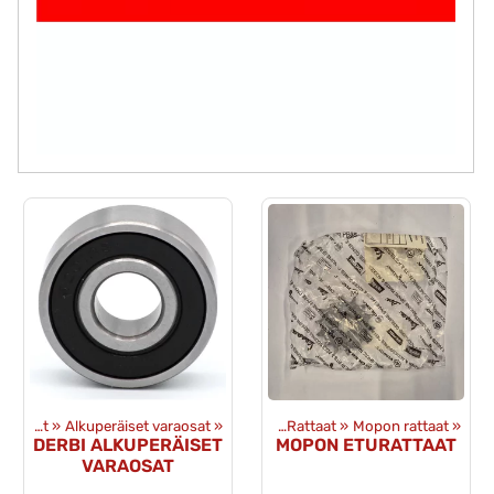
et
‪»
Varaosat
Varaosat
‪»
Alkuperäiset varaosat
‪»
Voimansiirto ja toisioveto
‪»
‪»
Rattaat
‪»
Mopon rattaat
‪»
DERBI ALKUPERÄISET
MOPON ETURATTAAT
VARAOSAT