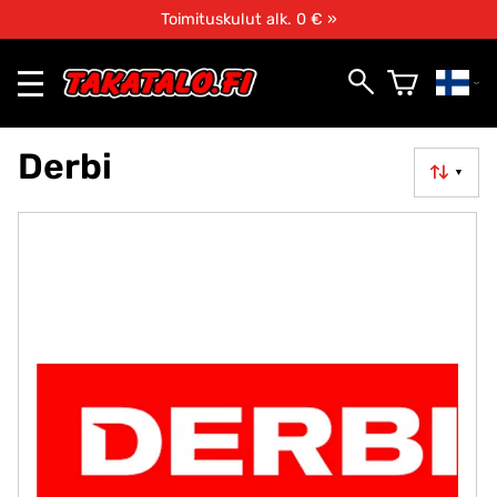
Toimituskulut alk. 0 € »
Derbi
▼