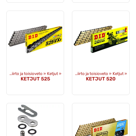
Voimansiirto ja toisioveto
Tuotteet
‪»
Varaosat
‪»
Ketjut
‪»
‪»
Voimansiirto ja toisioveto
‪»
Ketjut
‪»
KETJUT 525
KETJUT 520