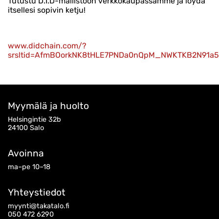
Tutustu D.I.D-mallistoon verkkokaupassamme ja löydä
itsellesi sopivin ketju!
www.didchain.com/?
srsltid=AfmBOorkNK8tHLE7PNDa0nQpM_NWKTKB2N91a5
Myymälä ja huolto
Helsingintie 32b
24100 Salo
Avoinna
ma–pe 10–18
Yhteystiedot
myynti@takatalo.fi
050 472 6290