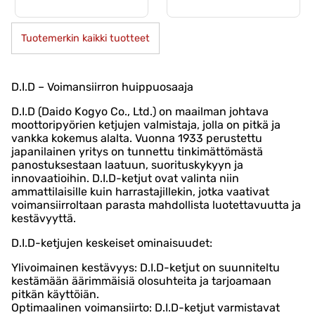
Tuotemerkin kaikki tuotteet
D.I.D – Voimansiirron huippuosaaja
D.I.D (Daido Kogyo Co., Ltd.) on maailman johtava
moottoripyörien ketjujen valmistaja, jolla on pitkä ja
vankka kokemus alalta. Vuonna 1933 perustettu
japanilainen yritys on tunnettu tinkimättömästä
panostuksestaan laatuun, suorituskykyyn ja
innovaatioihin. D.I.D-ketjut ovat valinta niin
ammattilaisille kuin harrastajillekin, jotka vaativat
voimansiirroltaan parasta mahdollista luotettavuutta ja
kestävyyttä.
D.I.D-ketjujen keskeiset ominaisuudet:
Ylivoimainen kestävyys: D.I.D-ketjut on suunniteltu
kestämään äärimmäisiä olosuhteita ja tarjoamaan
pitkän käyttöiän.
Optimaalinen voimansiirto: D.I.D-ketjut varmistavat