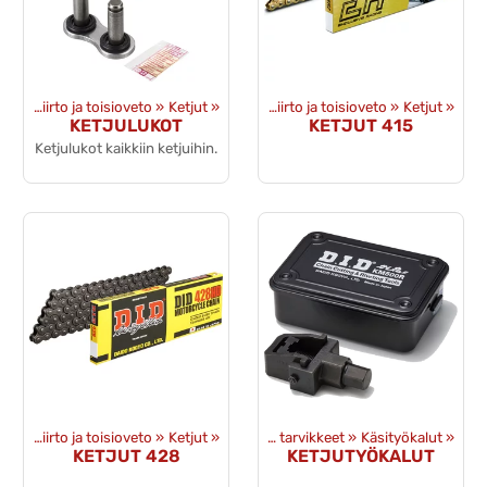
Voimansiirto ja toisioveto
Tuotteet
‪»
Varaosat
‪»
Ketjut
‪»
‪»
Voimansiirto ja toisioveto
‪»
Ketjut
‪»
KETJULUKOT
KETJUT 415
Ketjulukot kaikkiin ketjuihin.
Voimansiirto ja toisioveto
Tuotteet
‪»
Ketjut
‪»
‪»
Työkalut ja tarvikkeet
‪»
Käsityökalut
‪»
KETJUT 428
KETJUTYÖKALUT