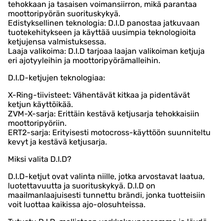
tehokkaan ja tasaisen voimansiirron, mikä parantaa
moottoripyörän suorituskykyä.
Edistyksellinen teknologia: D.I.D panostaa jatkuvaan
tuotekehitykseen ja käyttää uusimpia teknologioita
ketjujensa valmistuksessa.
Laaja valikoima: D.I.D tarjoaa laajan valikoiman ketjuja
eri ajotyyleihin ja moottoripyörämalleihin.
D.I.D-ketjujen teknologiaa:
X-Ring-tiivisteet: Vähentävät kitkaa ja pidentävät
ketjun käyttöikää.
ZVM-X-sarja: Erittäin kestävä ketjusarja tehokkaisiin
moottoripyöriin.
ERT2-sarja: Erityisesti motocross-käyttöön suunniteltu
kevyt ja kestävä ketjusarja.
Miksi valita D.I.D?
D.I.D-ketjut ovat valinta niille, jotka arvostavat laatua,
luotettavuutta ja suorituskykyä. D.I.D on
maailmanlaajuisesti tunnettu brändi, jonka tuotteisiin
voit luottaa kaikissa ajo-olosuhteissa.