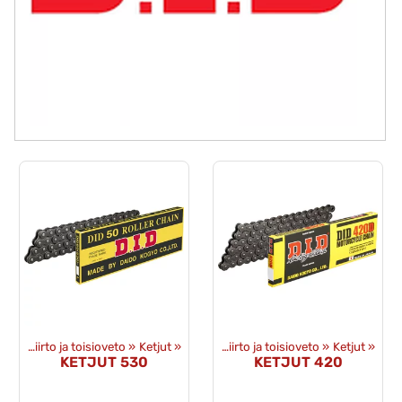
Voimansiirto ja toisioveto
Tuotteet
‪»
Varaosat
‪»
Ketjut
‪»
‪»
Voimansiirto ja toisioveto
‪»
Ketjut
‪»
KETJUT 530
KETJUT 420