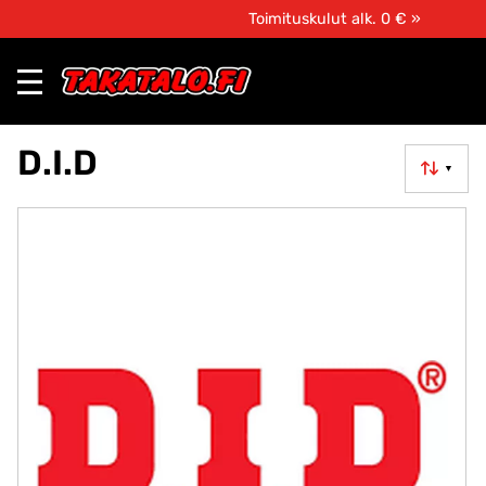
Toimituskulut alk. 0 € »
D.I.D
▼