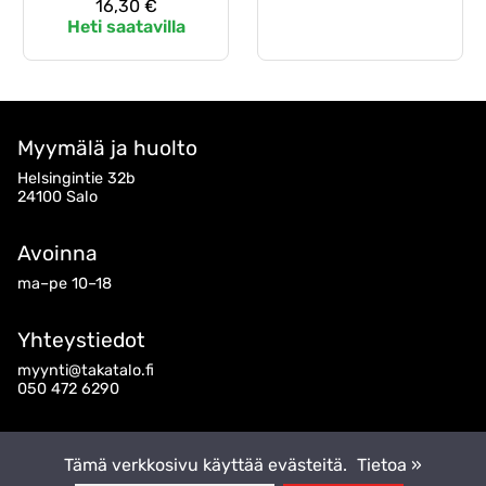
16,30 €
Heti saatavilla
Myymälä ja huolto
Helsingintie 32b
24100 Salo
Avoinna
ma–pe 10–18
Yhteystiedot
myynti@takatalo.fi
050 472 6290
Seuraa meitä
Tämä verkkosivu käyttää evästeitä.
Tietoa »