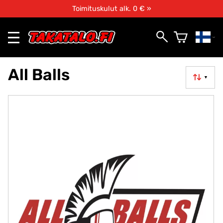
Toimituskulut alk. 0 € »
All Balls
▼