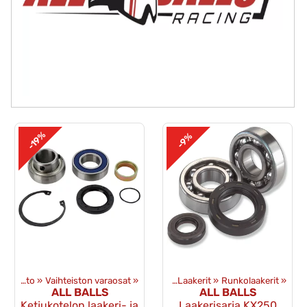
-19%
-9%
Voimansiirto ja toisioveto
‪»
Tuotteet
Vaihteiston varaosat
‪»
Varaosat
‪»
Moottori
‪»
‪»
Laakerit
‪»
Runkolaakerit
‪»
ALL BALLS
ALL BALLS
Ketjukotelon laakeri- ja
Laakerisarja KX250