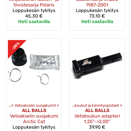
tiivistesarja Polaris
1987-2001
Loppukesän tykitys
Loppukesän tykitys
45,30 €
73,10 €
Heti saatavilla
Heti saatavilla
-28%
akumit
ävarusteet
‪»
Vetoakselin suojakumit
‪»
Mönkijän lisävarusteet
‪»
‪»
Vetokoukut ja kiinnityspisteet
‪»
ALL BALLS
ALL BALLS
Vetoakselin suojakumi
Vetokoukun adapteri
Arctic Cat
1,25"->2,00"
Loppukesän tykitys
39,90 €