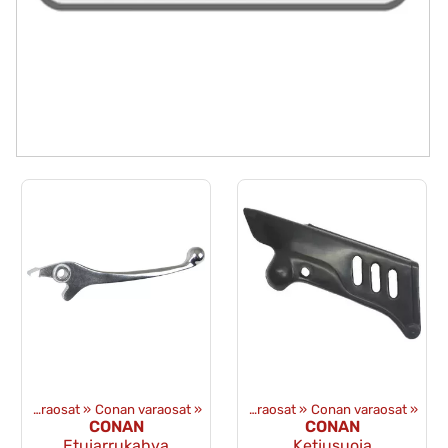
Tuotteet
Alkuperäiset varaosat
‪»
‪»
Conan varaosat
Varaosat
‪»
‪»
Alkuperäiset varaosat
‪»
Conan varaosat
‪»
CONAN
CONAN
Etujarrukahva
Ketjusuoja