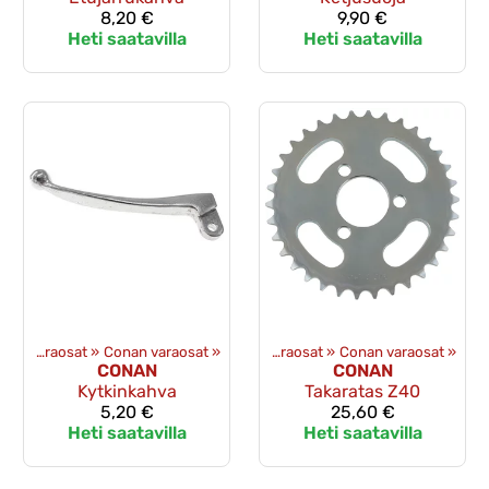
8,20 €
9,90 €
Heti saatavilla
Heti saatavilla
Tuotteet
Alkuperäiset varaosat
‪»
‪»
Conan varaosat
Varaosat
‪»
‪»
Alkuperäiset varaosat
‪»
Conan varaosat
‪»
CONAN
CONAN
Kytkinkahva
Takaratas Z40
5,20 €
25,60 €
Heti saatavilla
Heti saatavilla