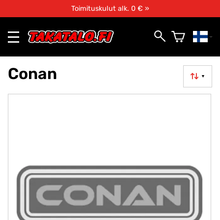
Toimituskulut alk. 0 € »
Conan
▼