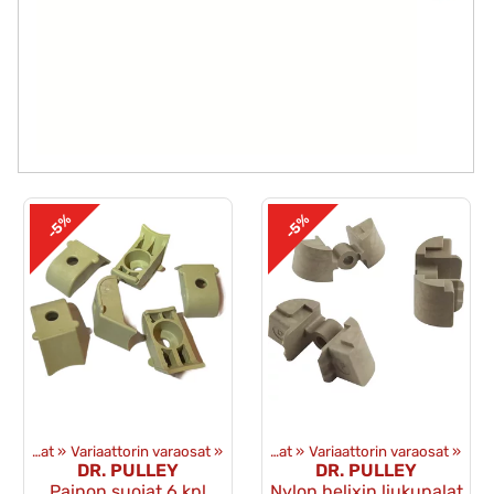
-5%
-5%
Voimansiirto ja toisioveto
Variaattorin osat
‪»
Variaattorin varaosat
‪»
‪»
Variaattorin osat
‪»
Variaattorin varaosat
‪»
DR. PULLEY
DR. PULLEY
Painon suojat 6 kpl
Nylon helixin liukupalat