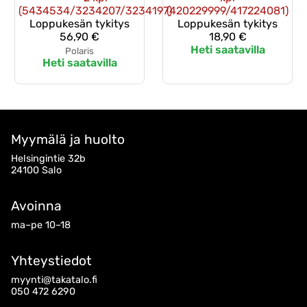
(5434534/3234207/3234197)
(420229999/417224081)
Loppukesän tykitys
Loppukesän tykitys
56,90 €
18,90 €
Heti saatavilla
Polaris
Heti saatavilla
Myymälä ja huolto
Helsingintie 32b
24100 Salo
Avoinna
ma–pe 10–18
Yhteystiedot
myynti@takatalo.fi
050 472 6290