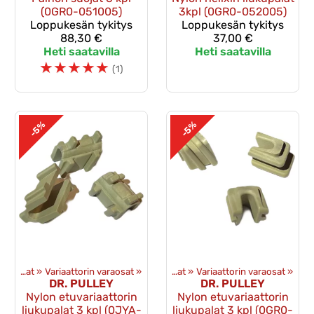
(0GR0-051005)
3kpl (0GR0-052005)
Loppukesän tykitys
Loppukesän tykitys
88,30 €
37,00 €
Heti saatavilla
Heti saatavilla
☆
☆
☆
☆
☆
(1)
-5%
-5%
Voimansiirto ja toisioveto
Variaattorin osat
‪»
Variaattorin varaosat
‪»
‪»
Variaattorin osat
‪»
Variaattorin varaosat
‪»
DR. PULLEY
DR. PULLEY
Nylon etuvariaattorin
Nylon etuvariaattorin
liukupalat 3 kpl (0JYA-
liukupalat 3 kpl (0GR0-