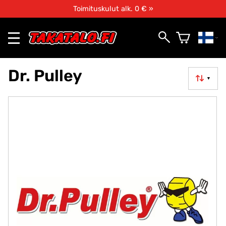
Toimituskulut alk. 0 € »
Dr. Pulley
▼