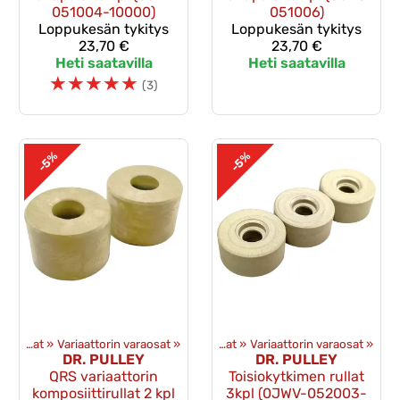
051004-10000)
051006)
Loppukesän tykitys
Loppukesän tykitys
23,70 €
23,70 €
Heti saatavilla
Heti saatavilla
☆
☆
☆
☆
☆
(3)
-5%
-5%
Voimansiirto ja toisioveto
Variaattorin osat
‪»
Variaattorin varaosat
‪»
‪»
Variaattorin osat
‪»
Variaattorin varaosat
‪»
DR. PULLEY
DR. PULLEY
QRS variaattorin
Toisiokytkimen rullat
komposiittirullat 2 kpl
3kpl (0JWV-052003-