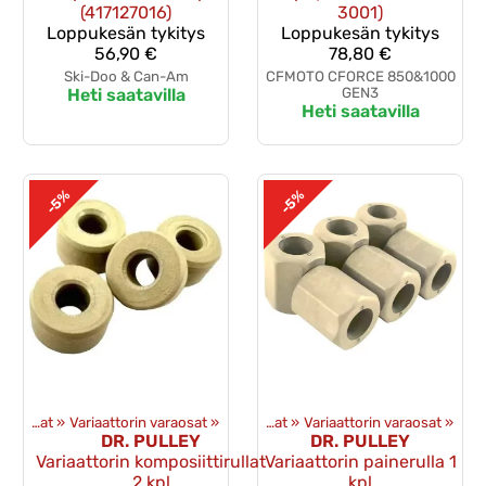
(417127016)
3001)
Loppukesän tykitys
Loppukesän tykitys
56,90 €
78,80 €
Ski-Doo & Can-Am
CFMOTO CFORCE 850&1000
Heti saatavilla
GEN3
Heti saatavilla
-5%
-5%
Voimansiirto ja toisioveto
Variaattorin osat
‪»
Variaattorin varaosat
‪»
‪»
Variaattorin osat
‪»
Variaattorin varaosat
‪»
DR. PULLEY
DR. PULLEY
Variaattorin komposiittirullat
Variaattorin painerulla 1
2 kpl
kpl