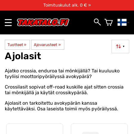
Toimituskulut alk. 0 € »
Tuotteet
‪»
Ajovarusteet
‪»
▼
Ajolasit
Ajatko crossia, enduroa tai mönkijällä? Tai kuuluuko
tyyliisi moottoripyöräilyssä avokypärä?
Crossilasit sopivat off-road kuskille ajat sitten crossia
tai mönkijällä ja käytät crossikypärää.
Ajolasit on tarkoitettu avokypärän kanssa
käytettäväksi. Osa laseista toimii myös pyöräilyssä.