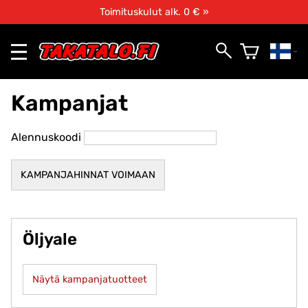
Toimituskulut alk. 0 € »
Kampanjat
Alennuskoodi
Öljyale
Näytä kampanjatuotteet