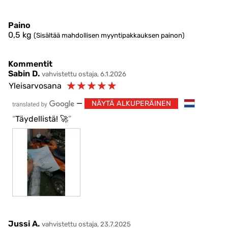
Paino
0,5
kg
(Sisältää mahdollisen myyntipakkauksen painon)
Kommentit
Sabin D.
vahvistettu ostaja, 6.1.2026
☆
☆
☆
☆
☆
Yleisarvosana
—
NÄYTÄ ALKUPERÄINEN
Täydellistä! 🚀
Jussi A.
vahvistettu ostaja, 23.7.2025