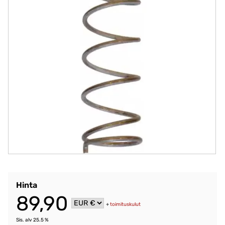
Hinta
89,90
+
toimituskulut
Sis. alv 25.5 %