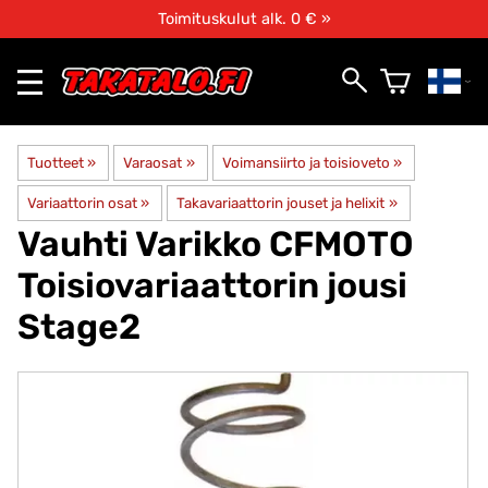
Toimituskulut alk. 0 € »
Tuotteet
‪»
Varaosat
‪»
Voimansiirto ja toisioveto
‪»
Variaattorin osat
‪»
Takavariaattorin jouset ja helixit
‪»
Vauhti Varikko
CFMOTO
Toisiovariaattorin jousi
Stage2