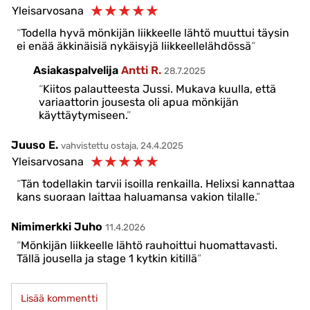
☆
☆
☆
☆
☆
Yleisarvosana
Todella hyvä mönkijän liikkeelle lähtö muuttui täysin
ei enää äkkinäisiä nykäisyjä liikkeellelähdössä
Asiakaspalvelija
Antti R.
28.7.2025
Kiitos palautteesta Jussi. Mukava kuulla, että
variaattorin jousesta oli apua mönkijän
käyttäytymiseen.
Juuso E.
vahvistettu ostaja, 24.4.2025
☆
☆
☆
☆
☆
Yleisarvosana
Tän todellakin tarvii isoilla renkailla. Helixsi kannattaa
kans suoraan laittaa haluamansa vakion tilalle.
Nimimerkki Juho
11.4.2026
Mönkijän liikkeelle lähtö rauhoittui huomattavasti.
Tällä jousella ja stage 1 kytkin kitillä
Lisää kommentti