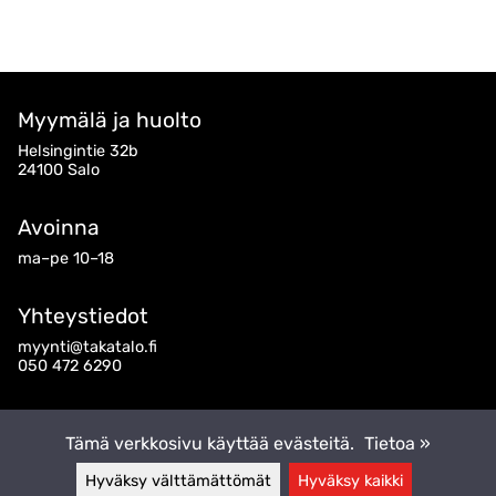
Myymälä ja huolto
Helsingintie 32b
24100 Salo
Avoinna
ma–pe 10–18
Yhteystiedot
myynti@takatalo.fi
050 472 6290
Seuraa meitä
Tämä verkkosivu käyttää evästeitä.
Tietoa »
Hyväksy välttämättömät
Hyväksy kaikki