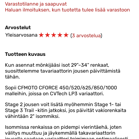
Varastotilanne ja saapuvat
Haluan ilmoituksen, kun tuotetta tulee lisää varastoon
Arvostelut
☆
☆
☆
☆
☆
Yleisarvosana
(
3 arvostelua
)
Tuotteen kuvaus
Kun asennat mönkijääsi isot 29”–34” renkaat,
suosittelemme tavariaattorin jousen päivittämistä
tähän.
Sopii CFMOTO CFORCE 450/520/625/850/1000
malleihin, joissa on CVTech LP3 variaattori.
Stage 2 jousen voit lisätä myöhemmin Stage 1- tai
Stage 3 Trail -kitin jatkoksi, jos päivität vakiorenkaita
vähintään 2" isommiksi.
Isommissa renkaissa on pidempi vierintäehä, joten
välitys muuttuu ja jäykemmällä takavariaattorin
jousella saadaan variaattori toimimaan optimaalisesti