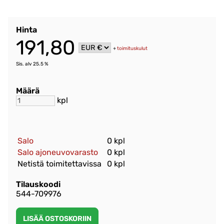
Hinta
191,80
+
toimituskulut
Sis. alv 25.5 %
Määrä
kpl
Salo
0 kpl
Salo ajoneuvovarasto
0 kpl
Netistä toimitettavissa
0 kpl
Tilauskoodi
544-709976