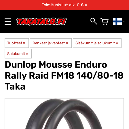
Toimituskulut alk. 0 € »
Tuotteet
‪»
Renkaat ja vanteet
‪»
Sisäkumit ja solukumit
‪»
Solukumit
‪»
Dunlop
Mousse Enduro
Rally Raid FM18 140/80-18
Taka