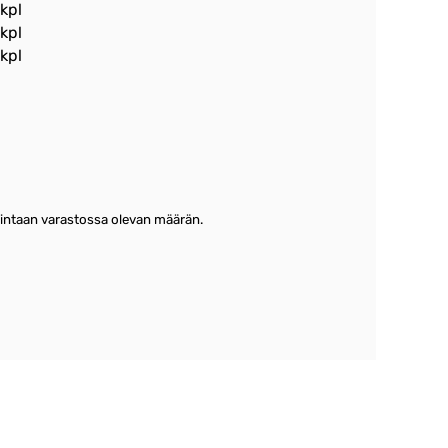
 kpl
 kpl
 kpl
keintaan varastossa olevan määrän.