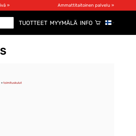
ivä »
Ammattitaitoinen palvelu »
TUOTTEET
MYYMÄLÄ
INFO
 S
+
toimituskulut