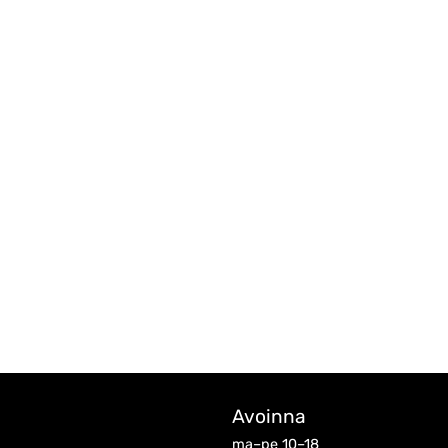
Avoinna
ma–pe 10–18