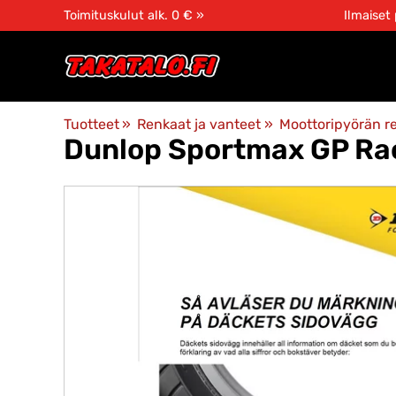
Toimituskulut alk. 0 € »
Ilmaiset
Tuotteet
‪»
Renkaat ja vanteet
‪»
Moottoripyörän r
Dunlop
Sportmax GP Ra