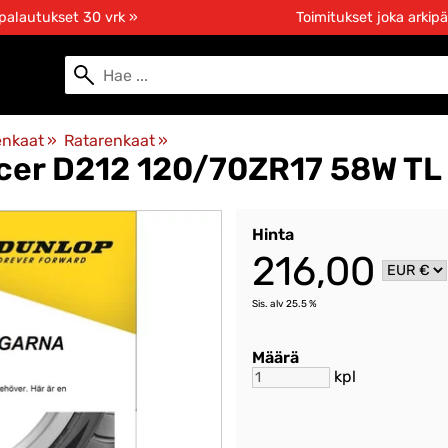
 palautukset 30 vrk »
Toimitukset joka arkipä
enkaat
‪»
Ratarenkaat
‪»
cer D212 120/70ZR17 58W TL
Hinta
216,00
Sis. alv 25.5 %
Määrä
kpl