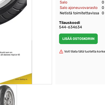
Salo
0
Salo ajoneuvovarasto
0
Netistä toimitettavissa
0
Tilauskoodi
544-634634
Voit tilata tätä tuotetta kor