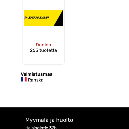
Dunlop
265 tuotetta
Valmistusmaa
Ranska
Myymälä ja huolto
Helsingintie 32b