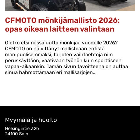
CFMOTO mönkijämallisto 2026:
opas oikean laitteen valintaan
Oletko etsimässä uutta mönkijää vuodelle 2026?
CFMOTO on päivittänyt mallistoaan entistä
monipuolisemmaksi, tarjoten vaihtoehtoja niin
peruskäyttöön, vaativaan työhön kuin sporttiseen
vapaa-aikaankin. Tämän sivun tavoitteena on auttaa
sinua hahmottamaan eri mallisarjojen...
Myymälä ja huolto
Helsingintie 32b
24100 Salo