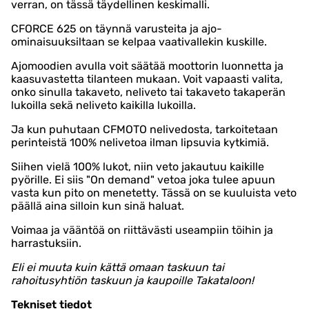
verran, on tässä täydellinen keskimalli.
CFORCE 625 on täynnä varusteita ja ajo-
ominaisuuksiltaan se kelpaa vaativallekin kuskille.
Ajomoodien avulla voit säätää moottorin luonnetta ja
kaasuvastetta tilanteen mukaan. Voit vapaasti valita,
onko sinulla takaveto, neliveto tai takaveto takaperän
lukoilla sekä neliveto kaikilla lukoilla.
Ja kun puhutaan CFMOTO nelivedosta, tarkoitetaan
perinteistä 100% nelivetoa ilman lipsuvia kytkimiä.
Siihen vielä 100% lukot, niin veto jakautuu kaikille
pyörille. Ei siis "On demand" vetoa joka tulee apuun
vasta kun pito on menetetty. Tässä on se kuuluista veto
päällä aina silloin kun sinä haluat.
Voimaa ja vääntöä on riittävästi useampiin töihin ja
harrastuksiin.
Eli ei muuta kuin kättä omaan taskuun tai
rahoitusyhtiön taskuun ja kaupoille Takataloon!
Tekniset tiedot