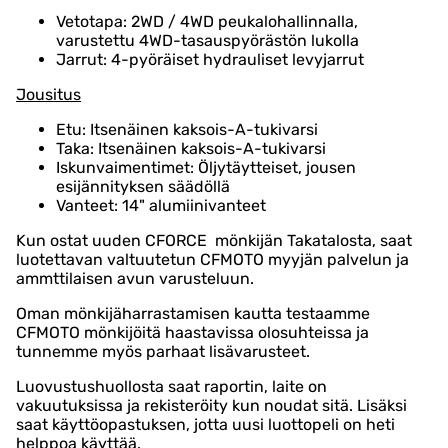
Vetotapa: 2WD / 4WD peukalohallinnalla,
varustettu 4WD-tasauspyörästön lukolla
Jarrut: 4-pyöräiset hydrauliset levyjarrut
Jousitus
Etu: Itsenäinen kaksois-A-tukivarsi
Taka: Itsenäinen kaksois-A-tukivarsi
Iskunvaimentimet: Öljytäytteiset, jousen
esijännityksen säädöllä
Vanteet: 14" alumiinivanteet
Kun ostat uuden CFORCE mönkijän Takatalosta, saat
luotettavan valtuutetun CFMOTO myyjän palvelun ja
ammttilaisen avun varusteluun.
Oman mönkijäharrastamisen kautta testaamme
CFMOTO mönkijöitä haastavissa olosuhteissa ja
tunnemme myös parhaat lisävarusteet.
Luovustushuollosta saat raportin, laite on
vakuutuksissa ja rekisteröity kun noudat sitä. Lisäksi
saat käyttöopastuksen, jotta uusi luottopeli on heti
helppoa käyttää.