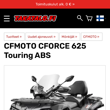
Toimituskulut alk. 0 € »
Tuotteet
‪»
Uudet ajoneuvot
‪»
Mönkijät
‪»
CFMOTO
‪»
CFMOTO
CFORCE 625
Touring ABS