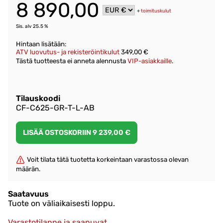
8 890,00
+
toimituskulut
Sis. alv 25.5 %
Hintaan lisätään:
ATV luovutus- ja rekisteröintikulut
349,00 €
Tästä tuotteesta ei anneta alennusta
VIP-asiakkaille
.
Tilauskoodi
CF-C625-GR-T-L-AB
Voit tilata tätä tuotetta korkeintaan varastossa olevan
määrän.
Saatavuus
Tuote on väliaikaisesti loppu.
Varastotilanne ja saapuvat