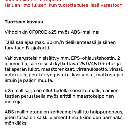
Haluan ilmoituksen, kun tuotetta tulee lisää varastoon
Tuotteen kuvaus
Vihdoinkin CFORCE 625 myös ABS-mallina!
Tällä saa ajaa max. 80km/h tieliikenteessä ja siihen
tarvitaan B-ajokortti.
Vakiovarusteisiin sisältyy mm. EPS-ohjaustehostin, 2
ajomoodia, sähköisesti kytkettävä 2WD/4WD + etu- ja
takaperän lukot, maastorenkaat, virranulosotto, vinssi,
vetokuula, peräkärryn pistoke, käsisuojat, matkustajan
istuin ja paljon muuta.
625 mallisarja on ollut todella suosittu malli ja omien
testien perusteella myös erittäin maastokelpoinen
mönkijä.
ABS mallin etuna on korkeampi sallittu huippunopeus,
joten tässä on kaikki elementit markkinoiden parhaaksi
mönkijäksi.