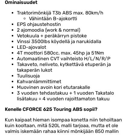
Ominaisuudet
Traktorimönkijä T3b ABS max. 80km/h
Vähintään B-ajokortti
EPS ohjaustehostin
2 ajomoodia (work & normal)
Vetokuula + peräkärryn pistoke
Vinssi 3500lbs köydellä ja narukidalla
LED-ajovalot
4T moottori 580cc, max. 45hp ja 51Nm
Automaatinen CVT vaihteisto H/L/N/R/P
Takaveto, neliveto, kytkettävä etuperän ja
takaperän lukot
Tuulisuoja
Kahvanlämmittimet
Muovinen avoin kori etutarakalle
3 vuoden tehdastakuu + 1 vuoden Takatalo
lisätakuu = 4 vuoden rajoittamaton takuu
Kenelle CFORCE 625 Touring ABS sopii?
Kun kaipaat hieman isompaa konetta niin tehoiltaan
kuin kooltaan, mitä 520L malli tarjoaa, mutta et ole
valmis iskemään rahaa kiinni mönkijään 850 mallin