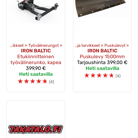
eet
‪»
Mönkijän lisävarusteet
Puskulevyt ja tarvikkeet
‪»
Työvälinerungot
‪»
‪»
Puskulevyt ja tarvikkeet
‪»
Puskulevyt
‪»
IRON BALTIC
IRON BALTIC
Etukiinnitteinen
Puskulevy 1500mm
työvälinerunko, kapea
Tarjoushinta
399,00 €
399,90 €
Heti saatavilla
Heti saatavilla
☆
☆
☆
☆
☆
(4)
☆
☆
☆
☆
☆
(4)