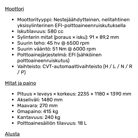
Moottori
Moottorityyppi: Nestejäähdytteinen, nelitahtinen
yksisylinterinen EFI-polttoaineenruiskutuksella
Iskutilavuus: 580 cc
Sylinterin mitat (poraus × isku): 91 × 89,2 mm
Suurin teho: 45 hv @ 6500 rpm
Suurin vääntö: 51 Nm @ 6000 rpm
Polttoainejärjestelmä: EFI (sähköinen
polttoaineenruiskutus)
Vaihteisto: CVT-automaattivaihteisto (H / L / N / R
/ P)
Mitat ja paino
Pituus × leveys × korkeus: 2235 × 1180 × 1390 mm
Akseliväli: 1480 mm
Maavara: 270 mm
Omapaino: 415 kg
Kantavuus: 240 kg
Polttoainesäiliön tilavuus: 18 L
Alusta