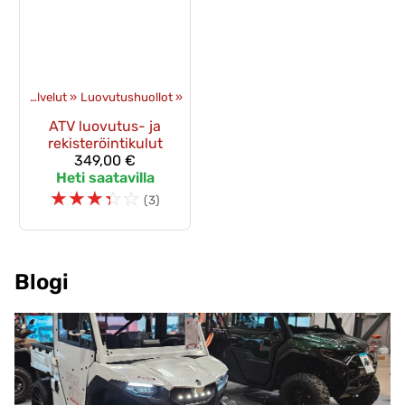
et
‪»
Palvelut
‪»
Luovutushuollot
‪»
ATV luovutus- ja
rekisteröintikulut
349,00 €
Heti saatavilla
☆
☆
☆
☆
☆
(3)
Blogi