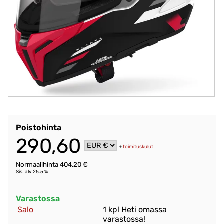
Poistohinta
290,60
+
toimituskulut
Normaalihinta 404,20 €
Sis. alv 25.5 %
Varastossa
Salo
1 kpl Heti omassa
varastossa!