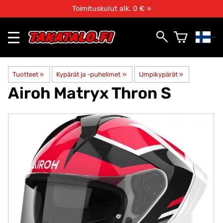
Toimituskulut alk. 0 € »
Tuotteet
‪»
Kypärät ja -puhelimet
‪»
Umpikypärät
‪»
Airoh
Matryx Thron S