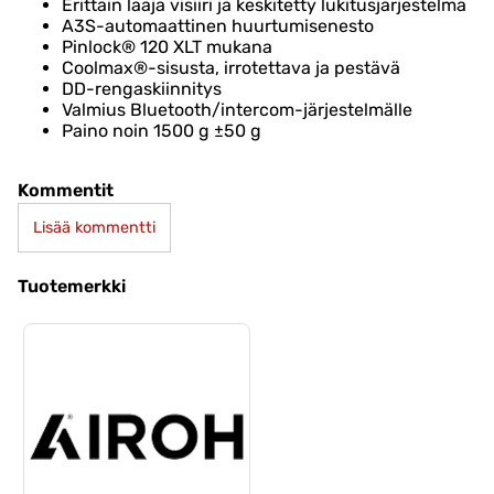
Erittäin laaja visiiri ja keskitetty lukitusjärjestelmä
A3S-automaattinen huurtumisenesto
Pinlock® 120 XLT mukana
Coolmax®-sisusta, irrotettava ja pestävä
DD-rengaskiinnitys
Valmius Bluetooth/intercom-järjestelmälle
Paino noin 1500 g ±50 g
Kommentit
Lisää kommentti
Tuotemerkki