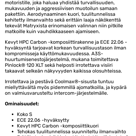
motoristille, joka haluaa yhdistää turvallisuuden,
mukavuuden ja aggressiivisen muotoilun samaan
pakettiin. Aerodynaaminen kuori, tuulitunnelissa
kehitetty ilmanvaihto sekä erittäin laaja näkökenttä
tekevät Matryxista erinomaisen valinnan niin pitkille
matkoille kuin vauhdikkaaseen ajamiseen.
Kevyt HPC Carbon -komposiittirakenne ja ECE 22.06 -
hyväksyntä tarjoavat korkean turvallisuustason ilman
kompromisseja käyttömukavuudessa. A3S-
huurtumisenestojärjestelmä, mukana toimitettava
Pinlock® 120 XLT sekä helposti irrotettava visiiri
takaavat selkeän näkyvyyden kaikissa olosuhteissa.
Irrotettava ja pestävä Coolmax®-sisusta tuntuu
miellyttävältä myös pidemmillä ajomatkoilla, ja kypärä
on valmiusvarusteltu intercom-järjestelmälle.
Ominaisuudet:
Koko S
ECE 22.06 -hyväksytty
Kevyt HPC Carbon -komposiittikuori
Tehokas tuulitunnelissa suunniteltu ilmanvaihto