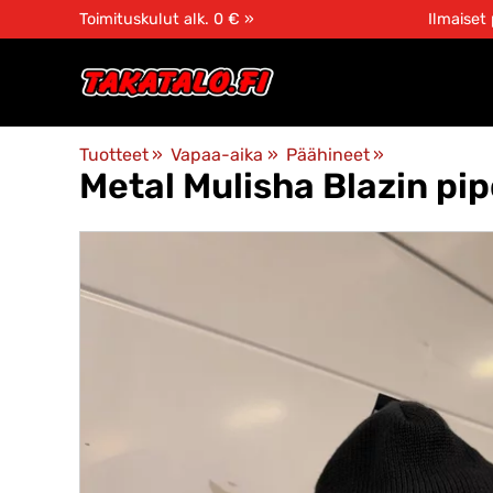
Toimituskulut alk. 0 € »
Ilmaiset
Tuotteet
‪»
Vapaa-aika
‪»
Päähineet
‪»
Metal Mulisha
Blazin pi