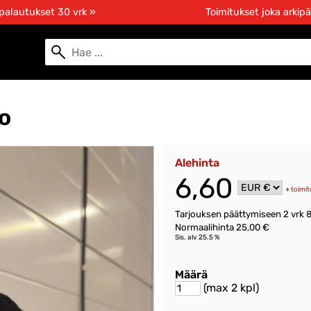
 palautukset 30 vrk »
Toimitukset joka arkipä
po
Alehinta
6,60
+
toimit
Tarjouksen päättymiseen
2 vrk 
Normaalihinta 25,00 €
Sis. alv 25.5 %
Määrä
(max 2 kpl)