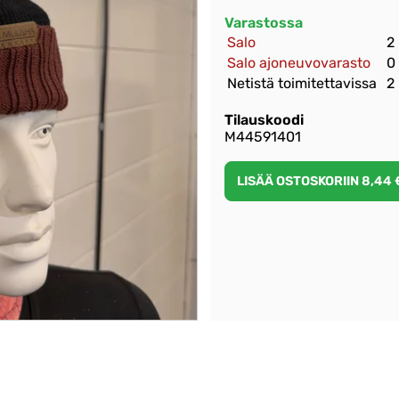
Varastossa
Salo
2
Salo ajoneuvovarasto
0
Netistä toimitettavissa
2
Tilauskoodi
M44591401