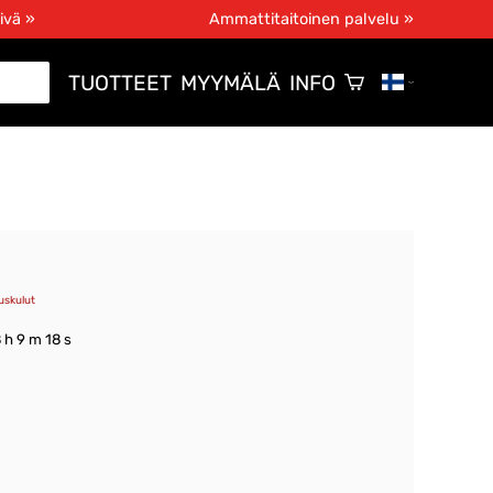
ivä »
Ammattitaitoinen palvelu »
TUOTTEET
MYYMÄLÄ
INFO
uskulut
8 h 9 m 18 s