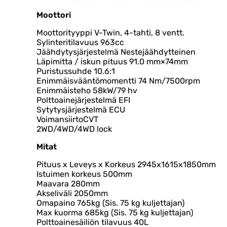
Moottori
Moottorityyppi V-Twin, 4-tahti, 8 ventt.
Sylinteritilavuus 963cc
Jäähdytysjärjestelmä Nestejäähdytteinen
Läpimitta / iskun pituus 91.0 mm×74mm
Puristussuhde 10.6:1
Enimmäisvääntömomentti 74 Nm/7500rpm
Enimmäisteho 58kW/79 hv
Polttoainejärjestelmä EFI
Sytytysjärjestelmä ECU
VoimansiirtoCVT
2WD/4WD/4WD lock
Mitat
Pituus x Leveys x Korkeus 2945x1615x1850mm
Istuimen korkeus 500mm
Maavara 280mm
Akseliväli 2050mm
Omapaino 765kg (Sis. 75 kg kuljettajan)
Max kuorma 685kg (Sis. 75 kg kuljettajan)
Polttoainesäiliön tilavuus 40L