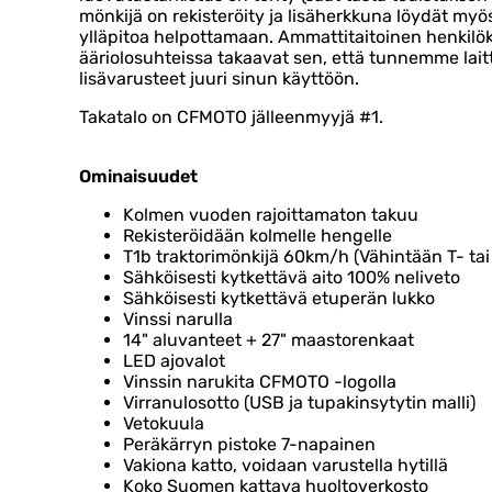
mönkijä on rekisteröity ja lisäherkkuna löydät myös
ylläpitoa helpottamaan. Ammattitaitoinen henkil
ääriolosuhteissa takaavat sen, että tunnemme lait
lisävarusteet juuri sinun käyttöön.
Takatalo on CFMOTO jälleenmyyjä #1.
Ominaisuudet
Kolmen vuoden rajoittamaton takuu
Rekisteröidään kolmelle hengelle
T1b traktorimönkijä 60km/h (Vähintään T- tai 
Sähköisesti kytkettävä aito 100% neliveto
Sähköisesti kytkettävä etuperän lukko
Vinssi narulla
14" aluvanteet + 27" maastorenkaat
LED ajovalot
Vinssin narukita CFMOTO -logolla
Virranulosotto (USB ja tupakinsytytin malli)
Vetokuula
Peräkärryn pistoke 7-napainen
Vakiona katto, voidaan varustella hytillä
Koko Suomen kattava huoltoverkosto