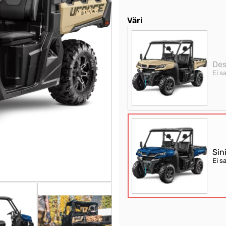
Väri
Des
Ei sa
Sin
Ei sa