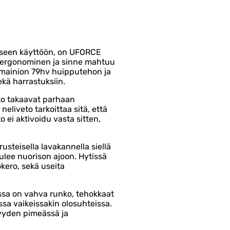
iseen käyttöön, on UFORCE
 on ergonominen ja sinne mahtuu
a mainion 79hv huipputehon ja
kä harrastuksiin.
kko takaavat parhaan
liveto tarkoittaa sitä, että
o ei aktivoidu vasta sitten,
rusteisella lavakannella siellä
ulee nuorison ajoon. Hytissä
okero, sekä useita
sa on vahva runko, tehokkaat
assa vaikeissakin olosuhteissa.
yyden pimeässä ja