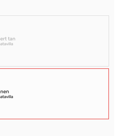
ert tan
atavilla
inen
atavilla