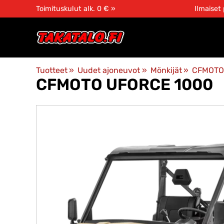
Toimituskulut alk. 0 € »
Ilmaiset
Tuotteet
‪»
Uudet ajoneuvot
‪»
Mönkijät
‪»
CFMOT
CFMOTO
UFORCE 1000