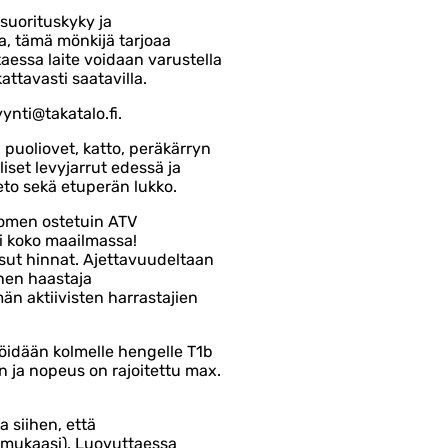
uorituskyky ja
la, tämä mönkijä tarjoaa
taessa laite voidaan varustella
kattavasti saatavilla.
yynti@takatalo.fi.
puoliovet, katto, peräkärryn
iset levyjarrut edessä ja
veto sekä etuperän lukko.
omen ostetuin ATV
i koko maailmassa!
ksut hinnat. Ajettavuudeltaan
nen haastaja
än aktiivisten harrastajien
öidään kolmelle hengelle T1b
n ja nopeus on rajoitettu max.
 siihen, että
n mukaasi). Luovuttaessa