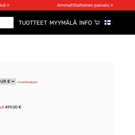
ivä »
Ammattitaitoinen palvelu »
TUOTTEET
MYYMÄLÄ
INFO
+
toimituskulut
lut
499,00 €