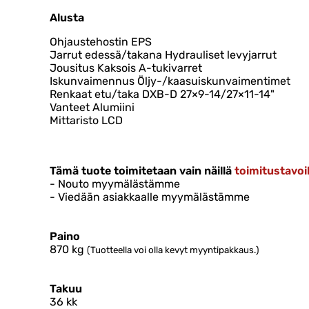
Alusta
Ohjaustehostin EPS
Jarrut edessä/takana Hydrauliset levyjarrut
Jousitus Kaksois A-tukivarret
Iskunvaimennus Öljy-/kaasuiskunvaimentimet
Renkaat etu/taka DXB-D 27×9-14/27×11-14"
Vanteet Alumiini
Mittaristo LCD
Tämä tuote toimitetaan vain näillä
toimitustavoil
- Nouto myymälästämme
- Viedään asiakkaalle myymälästämme
Paino
870
kg
(Tuotteella voi olla kevyt myyntipakkaus.)
Takuu
36 kk