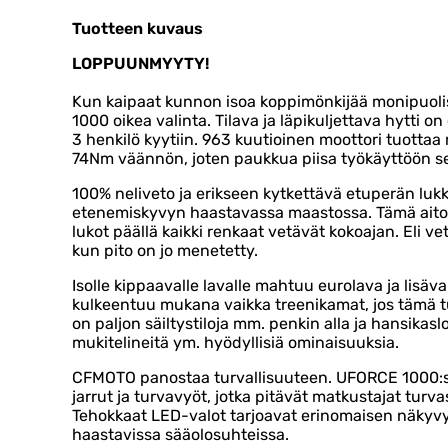
Tuotteen kuvaus
LOPPUUNMYYTY!
Kun kaipaat kunnon isoa koppimönkijää monipuol
1000 oikea valinta. Tilava ja läpikuljettava hytti
3 henkilö kyytiin. 963 kuutioinen moottori tuotta
74Nm väännön, joten paukkua piisa työkäyttöön se
100% neliveto ja erikseen kytkettävä etuperän lu
etenemiskyvyn haastavassa maastossa. Tämä aito ne
lukot päällä kaikki renkaat vetävät kokoajan. Eli vet
kun pito on jo menetetty.
Isolle kippaavalle lavalle mahtuu eurolava ja lisäva
kulkeentuu mukana vaikka treenikamat, jos tämä t
on paljon säiltystiloja mm. penkin alla ja hansikasl
mukitelineitä ym. hyödyllisiä ominaisuuksia.
CFMOTO panostaa turvallisuuteen. UFORCE 1000:s
jarrut ja turvavyöt, jotka pitävät matkustajat turv
Tehokkaat LED-valot tarjoavat erinomaisen näkyv
haastavissa sääolosuhteissa.