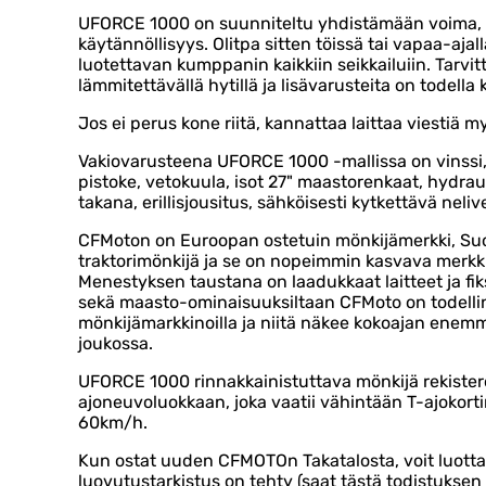
UFORCE 1000 on suunniteltu yhdistämään voima, s
käytännöllisyys. Olitpa sitten töissä tai vapaa-ajal
luotettavan kumppanin kaikkiin seikkailuiin. Tarvit
lämmitettävällä hytillä ja lisävarusteita on todella 
Jos ei perus kone riitä, kannattaa laittaa viestiä m
Vakiovarusteena UFORCE 1000 -mallissa on vinssi, 
pistoke, vetokuula, isot 27" maastorenkaat, hydraul
takana, erillisjousitus, sähköisesti kytkettävä neli
CFMoton on Euroopan ostetuin mönkijämerkki, Su
traktorimönkijä ja se on nopeimmin kasvava merkk
Menestyksen taustana on laadukkaat laitteet ja fi
sekä maasto-ominaisuuksiltaan CFMoto on todelli
mönkijämarkkinoilla ja niitä näkee kokoajan enemm
joukossa.
UFORCE 1000 rinnakkainistuttava mönkijä rekister
ajoneuvoluokkaan, joka vaatii vähintään T-ajokorti
60km/h.
Kun ostat uuden CFMOTOn Takatalosta, voit luottaa
luovutustarkistus on tehty (saat tästä todistukse