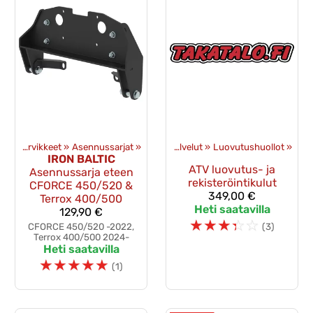
Puskulevyt ja tarvikkeet
‪»
Asennussarjat
Tuotteet
‪»
‪»
Palvelut
‪»
Luovutushuollot
‪»
IRON BALTIC
ATV luovutus- ja
Asennussarja eteen
rekisteröintikulut
CFORCE 450/520 &
349,00 €
Terrox 400/500
Heti saatavilla
129,90 €
☆
☆
☆
☆
☆
CFORCE 450/520 -2022,
(3)
Terrox 400/500 2024-
Heti saatavilla
☆
☆
☆
☆
☆
(1)