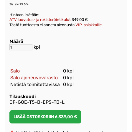
Sis. alv 25.5 %
Hintaan lisätään:
ATV luovutus- ja rekisteröintikulut
349,00 €
Tästä tuotteesta ei anneta alennusta
VIP-asiakkaille
.
Määrä
kpl
Salo
0 kpl
Salo ajoneuvovarasto
0 kpl
Netistä toimitettavissa
0 kpl
Tilauskoodi
CF-GOE-T5-B-EPS-TB-L