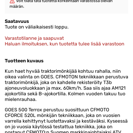
Voit tilata tätä tuotetta korkeintaan varastossa olevan
määrän.
Saatavuus
Tuote on väliaikaisesti loppu.
Varastotilanne ja saapuvat
Haluan ilmoituksen, kun tuotetta tulee lisää varastoon
Tuotteen kuvaus
Kun haet hyvää traktorimönkijää kohtuu rahalla, niin
oikea valinta on GOES. CFMOTON tekniikkaan perustuva
traktorimönkijä, joka on kahdelle rekisteröity T3b
ajoneuvoluokkaan ja max. 60km/h. Saa siis ajaa AM121
ajokortilla sekä B-ajokortilla. Kolmen vuoden takuu tuo
mielenrauhaa.
GOES 500 Terrox perustuu suosittuun CFMOTO
CFORCE 520L mönkijän tekniikkaan, joka on vuosien
varrella kehittynyt luotettavaksi ja kestäväksi. Kyseessä
on jo vuosia käytössä testattua tekniikka, joka on
nostanut CFMOTO:n Suomen markkinajohtajaksi ATV