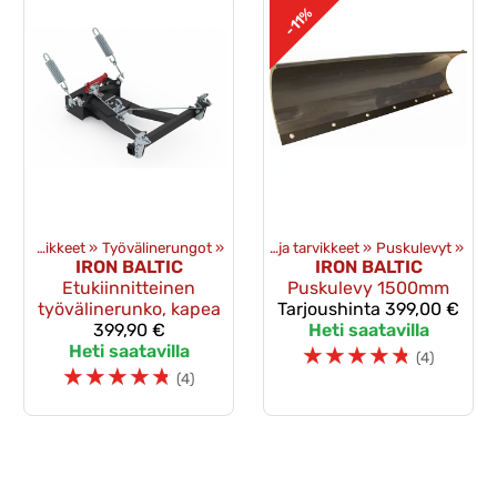
-11%
eet
‪»
Mönkijän lisävarusteet
Puskulevyt ja tarvikkeet
‪»
Työvälinerungot
‪»
‪»
Puskulevyt ja tarvikkeet
‪»
Puskulevyt
‪»
IRON BALTIC
IRON BALTIC
Etukiinnitteinen
Puskulevy 1500mm
työvälinerunko, kapea
Tarjoushinta
399,00 €
399,90 €
Heti saatavilla
Heti saatavilla
☆
☆
☆
☆
☆
(4)
☆
☆
☆
☆
☆
(4)