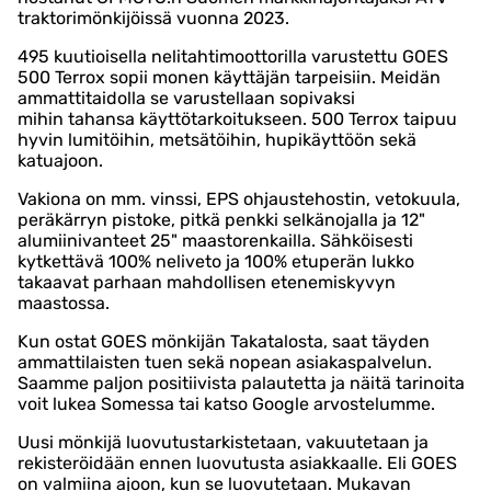
traktorimönkijöissä vuonna 2023.
495 kuutioisella nelitahtimoottorilla varustettu GOES
500 Terrox sopii monen käyttäjän tarpeisiin. Meidän
ammattitaidolla se varustellaan sopivaksi
mihin tahansa käyttötarkoitukseen. 500 Terrox taipuu
hyvin lumitöihin, metsätöihin, hupikäyttöön sekä
katuajoon.
Vakiona on mm. vinssi, EPS ohjaustehostin, vetokuula,
peräkärryn pistoke, pitkä penkki selkänojalla ja 12"
alumiinivanteet 25" maastorenkailla. Sähköisesti
kytkettävä 100% neliveto ja 100% etuperän lukko
takaavat parhaan mahdollisen etenemiskyvyn
maastossa.
Kun ostat GOES mönkijän Takatalosta, saat täyden
ammattilaisten tuen sekä nopean asiakaspalvelun.
Saamme paljon positiivista palautetta ja näitä tarinoita
voit lukea Somessa tai katso Google arvostelumme.
Uusi mönkijä luovutustarkistetaan, vakuutetaan ja
rekisteröidään ennen luovutusta asiakkaalle. Eli GOES
on valmiina ajoon, kun se luovutetaan. Mukavan