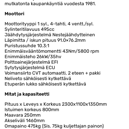
mutkatonta kaupankäyntiä vuodesta 1981.
Moottori
Moottorityyppi 1 syl., 4-tahti, 4 ventt./syl.
Sylinteritilavuus 495cc
Jäähdytysjärjestelmä Nestejäähdytteinen
Läpimitta / iskun pituus 91.0×76.2mm
Puristussuhde 10.3:1
Enimmäisvääntömomentti 43Nm/5800 rpm
Enimmäisteho 26kW/35hv
Polttoainejärjestelmä EFI
Sytytysjärjestelmä ECU
Voimansiirto CVT automaatti, 2 eteen + pakki
Neliveto sähköisesti kytkettävä
Etuperän lukko sähköisesti kytkettävä
Mitat ja kapasiteetti
Pituus x Leveys x Korkeus 2300x1100x1350mm
Istuimen korkeus 800mm
Maavara 250mm
Akseliväli 1460mm
Omapaino 475kg (Sis. 75kg kuljettajan painon)