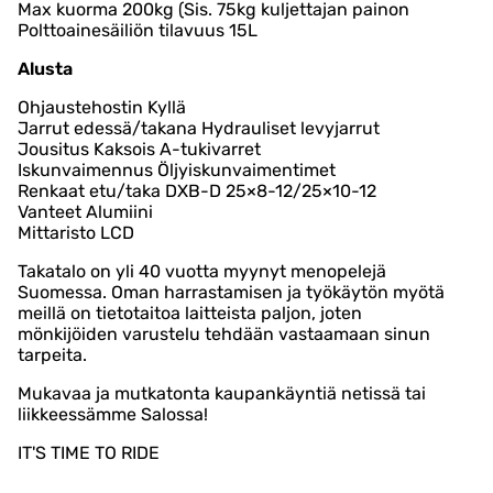
Max kuorma 200kg (Sis. 75kg kuljettajan painon
Polttoainesäiliön tilavuus 15L
Alusta
Ohjaustehostin Kyllä
Jarrut edessä/takana Hydrauliset levyjarrut
Jousitus Kaksois A-tukivarret
Iskunvaimennus Öljyiskunvaimentimet
Renkaat etu/taka DXB-D 25×8-12/25×10-12
Vanteet Alumiini
Mittaristo LCD
Takatalo on yli 40 vuotta myynyt menopelejä
Suomessa. Oman harrastamisen ja työkäytön myötä
meillä on tietotaitoa laitteista paljon, joten
mönkijöiden varustelu tehdään vastaamaan sinun
tarpeita.
Mukavaa ja mutkatonta kaupankäyntiä netissä tai
liikkeessämme Salossa!
IT'S TIME TO RIDE