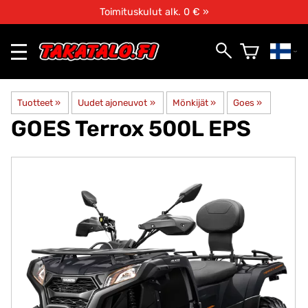
Toimituskulut alk. 0 € »
Tuotteet
‪»
Uudet ajoneuvot
‪»
Mönkijät
‪»
Goes
‪»
GOES
Terrox 500L EPS