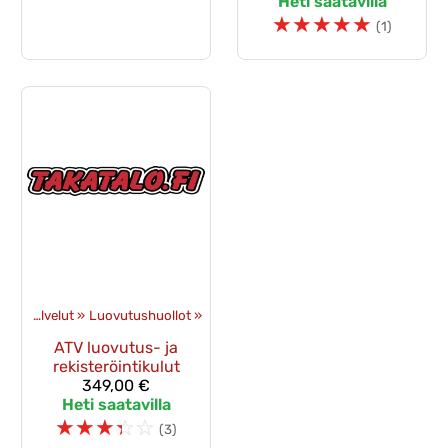
Heti saatavilla
☆
☆
☆
☆
☆
(1)
et
‪»
Palvelut
‪»
Luovutushuollot
‪»
ATV luovutus- ja
rekisteröintikulut
349,00 €
Heti saatavilla
☆
☆
☆
☆
☆
(3)