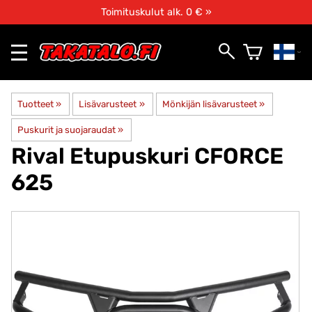
Toimituskulut alk. 0 € »
Tuotteet
‪»
Lisävarusteet
‪»
Mönkijän lisävarusteet
‪»
Puskurit ja suojaraudat
‪»
Rival
Etupuskuri CFORCE
625