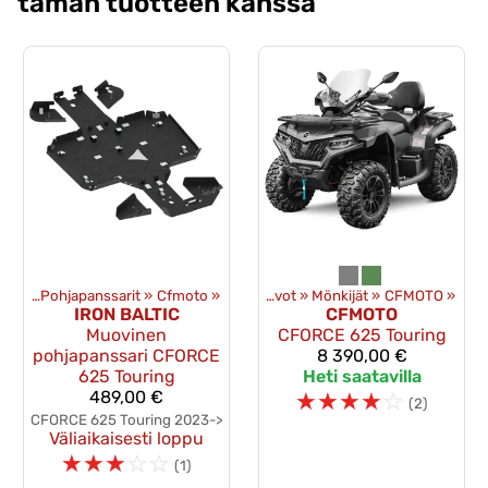
tämän tuotteen kanssa
ojat
‪»
Pohjapanssarit
Tuotteet
‪»
Cfmoto
‪»
‪»
Uudet ajoneuvot
‪»
Mönkijät
‪»
CFMOTO
‪»
IRON BALTIC
CFMOTO
Muovinen
CFORCE 625 Touring
pohjapanssari CFORCE
8 390,00 €
625 Touring
Heti saatavilla
489,00 €
☆
☆
☆
☆
☆
(2)
CFORCE 625 Touring 2023->
Väliaikaisesti loppu
☆
☆
☆
☆
☆
(1)