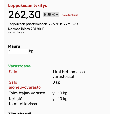
Loppukesän tykitys
262,30
+
toimituskulut
Tarjouksen päättymiseen
3 vrk 11 h 33 m 59 s
Normaalihinta 281,80 €
Sis. alv 25.5 %
Määrä
kpl
Varastossa
Salo
1 kpl Heti omassa
varastossa!
Salo
0 kpl
ajoneuvovarasto
Toimittajan varasto
yli 10 kpl
Netistä
yli 10 kpl
toimitettavissa