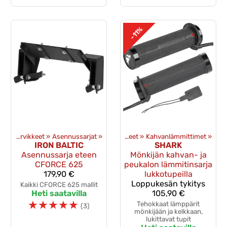
-11%
teet
‪»
Lisävarusteet
Puskulevyt ja tarvikkeet
‪»
Asennussarjat
‪»
‪»
Mönkijän lisävarusteet
‪»
Kahvanlämmittimet
‪»
IRON BALTIC
SHARK
Asennussarja eteen
Mönkijän kahvan- ja
CFORCE 625
peukalon lämmitinsarja
179,90 €
lukkotupeilla
Loppukesän tykitys
Kaikki CFORCE 625 mallit
Heti saatavilla
105,90 €
☆
☆
☆
☆
☆
Tehokkaat lämppärit
(3)
mönkijään ja kelkkaan,
lukittavat tupit