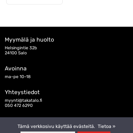
Myymälä ja huolto
Helsingintie 32b
24100 Salo
Avoinna
ma–pe 10–18
Yhteystiedot
myynti@takatalo.fi
050 472 6290
Seuraa meitä
Tämä verkkosivu käyttää evästeitä.
Tietoa »