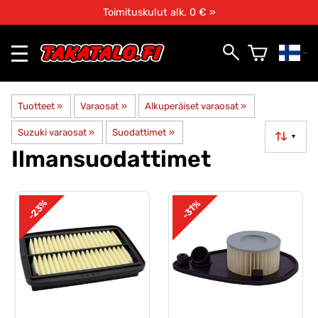
Toimituskulut alk. 0 € »
Tuotteet
‪»
Varaosat
‪»
Alkuperäiset varaosat
‪»
Suzuki varaosat
‪»
Suodattimet
‪»
▼
Ilmansuodattimet
-23%
-31%