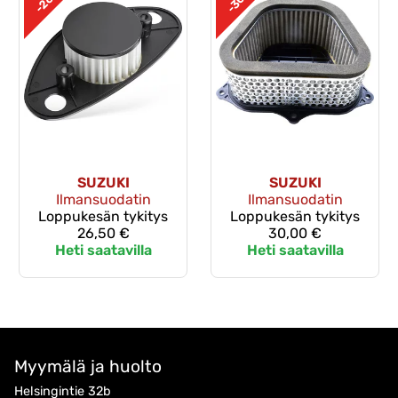
-30%
-26%
SUZUKI
SUZUKI
Ilmansuodatin
Ilmansuodatin
Loppukesän tykitys
Loppukesän tykitys
26,50 €
30,00 €
Heti saatavilla
Heti saatavilla
Myymälä ja huolto
Helsingintie 32b