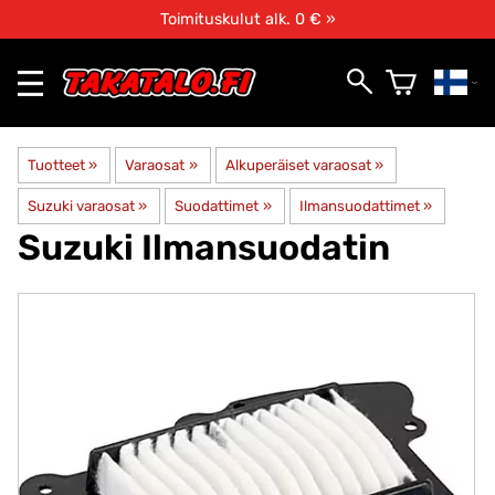
Toimituskulut alk. 0 € »
Tuotteet
‪»
Varaosat
‪»
Alkuperäiset varaosat
‪»
Suzuki varaosat
‪»
Suodattimet
‪»
Ilmansuodattimet
‪»
Suzuki
Ilmansuodatin