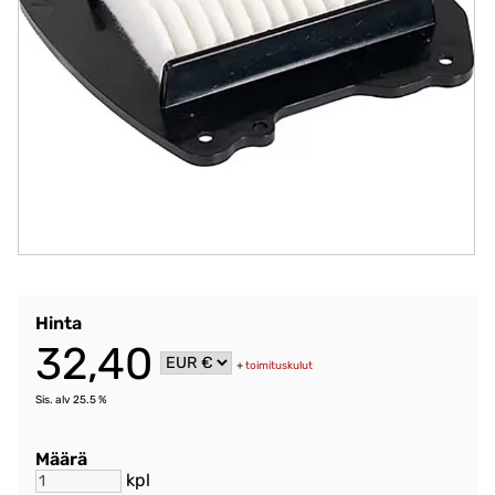
Hinta
32,40
+
toimituskulut
Sis. alv 25.5 %
Määrä
kpl