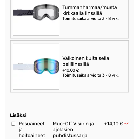
Tummanharmaa/musta
kirkkaalla linssillä
Toimitusaika arviolta
3 - 8 vrk
.
Valkoinen kultaisella
peililinssillä
+10,00 €
Toimitusaika arviolta
3 - 8 vrk
.
Lisäksi
Pesuaineet
Muc-Off Visiirin ja
+14,10 €
ja
ajolasien
hoitoaineet
puhdistussarja