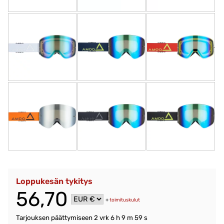
Loppukesän tykitys
56,70
+
toimituskulut
Tarjouksen päättymiseen
2 vrk 6 h 9 m 58 s