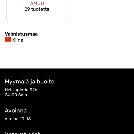
AMOQ
29 tuotetta
Valmistusmaa
Kiina
Myymälä ja huolto
Helsingintie 32b
24100 Salo
Avoinna
ma–pe 10–18