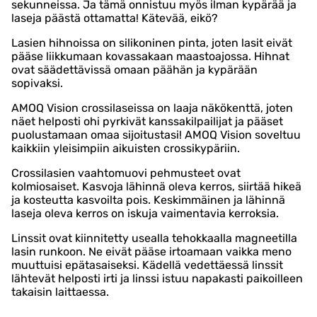
sekunneissa. Ja tämä onnistuu myös ilman kypärää ja
laseja päästä ottamatta! Kätevää, eikö?
Lasien hihnoissa on silikoninen pinta, joten lasit eivät
pääse liikkumaan kovassakaan maastoajossa. Hihnat
ovat säädettävissä omaan päähän ja kypärään
sopivaksi.
AMOQ Vision crossilaseissa on laaja näkökenttä, joten
näet helposti ohi pyrkivät kanssakilpailijat ja pääset
puolustamaan omaa sijoitustasi! AMOQ Vision soveltuu
kaikkiin yleisimpiin aikuisten crossikypäriin.
Crossilasien vaahtomuovi pehmusteet ovat
kolmiosaiset. Kasvoja lähinnä oleva kerros, siirtää hikeä
ja kosteutta kasvoilta pois. Keskimmäinen ja lähinnä
laseja oleva kerros on iskuja vaimentavia kerroksia.
Linssit ovat kiinnitetty usealla tehokkaalla magneetilla
lasin runkoon. Ne eivät pääse irtoamaan vaikka meno
muuttuisi epätasaiseksi. Kädellä vedettäessä linssit
lähtevät helposti irti ja linssi istuu napakasti paikoilleen
takaisin laittaessa.