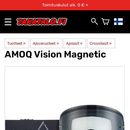
Toimituskulut alk. 0 € »
Tuotteet
‪»
Ajovarusteet
‪»
Ajolasit
‪»
Crossilasit
‪»
AMOQ
Vision Magnetic