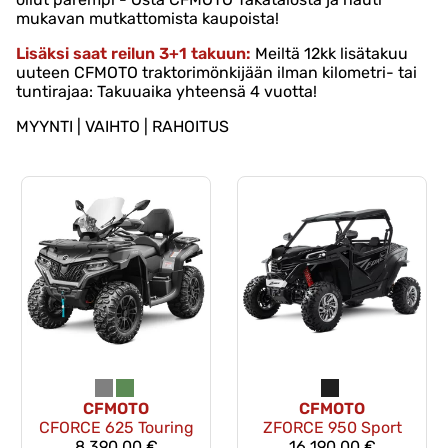
mukavan mutkattomista kaupoista!
Lisäksi saat reilun 3+1 takuun:
Meiltä 12kk lisätakuu
uuteen CFMOTO traktorimönkijään ilman kilometri- tai
tuntirajaa: Takuuaika yhteensä 4 vuotta!
MYYNTI | VAIHTO | RAHOITUS
CFMOTO
CFMOTO
CFORCE 625 Touring
ZFORCE 950 Sport
8 390,00 €
16 190,00 €