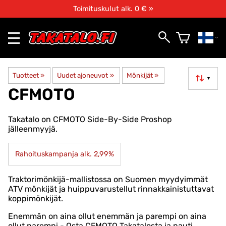
Toimituskulut alk. 0 € »
Tuotteet
‪»
Uudet ajoneuvot
‪»
Mönkijät
‪»
▼
CFMOTO
Takatalo on CFMOTO Side-By-Side Proshop
jälleenmyyjä.
Rahoituskampanja alk. 2,99%
Traktorimönkijä-mallistossa on Suomen myydyimmät
ATV mönkijät ja huippuvarustellut rinnakkainistuttavat
koppimönkijät.
Enemmän on aina ollut enemmän ja parempi on aina
ollut parempi - Osta CFMOTO Takatalosta ja nauti